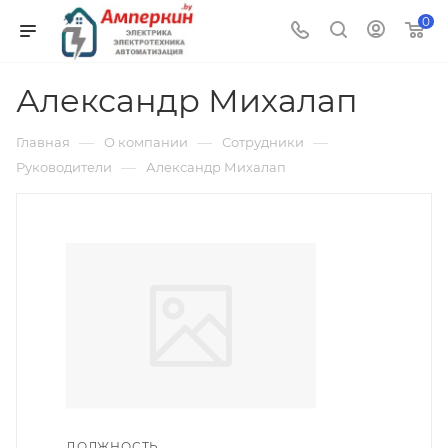
0
Александр Михалап
—
—
—
Главная
О компании
Сотрудники
—
Руководители
Александр Михалап
ДОЛЖНОСТЬ