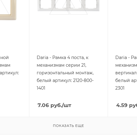
Цвет.
Цвет.
белый
белый
йной
Daria - Рамка 4 поста, к
Daria - Ра
измам
механизмам серии 21,
механизм
 артикул:
горизонтальный монтаж,
вертикал
белый артикул: 2120-800-
белый арт
1401
2301
7.06
руб.
/шт
4.59
ру
ПОКАЗАТЬ ЕЩЕ