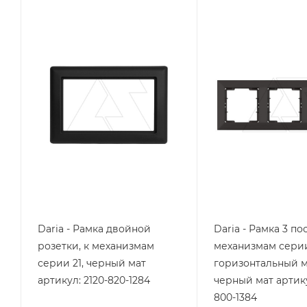
Тип изделия
Тип изделия
рамка
рамка
Линейка продукции
Линейка продукции
Daria
Daria
Степень защиты
Степень защиты
IP20
IP20
Цвет.
Цвет.
черный матовый
черный матовый
Daria - Рамка двойной
Daria - Рамка 3 пос
розетки, к механизмам
механизмам серии
серии 21, черный мат
горизонтальный м
артикул: 2120-820-1284
черный мат артику
800-1384