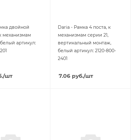
амка двойной
Daria - Рамка 4 поста, к
 к механизмам
механизмам серии 21,
 белый артикул:
вертикальный монтаж,
1201
белый артикул: 2120-800-
2401
.
/шт
7.06
руб.
/шт
я
Тип изделия
рамка
родукции
Линейка продукции
Daria
ащиты
Степень защиты
IP20