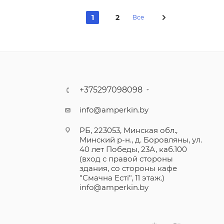
1
2
Все
+375297098098
info@amperkin.by
РБ, 223053, Минская обл.,
Минский р-н., д. Боровляны, ул.
40 лет Победы, 23А, каб.100
(вход с правой стороны
здания, со стороны кафе
"Смачна Естi", 11 этаж.)
info@amperkin.by