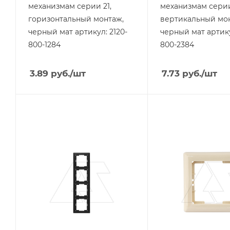
механизмам серии 21,
механизмам серии
горизонтальный монтаж,
вертикальный мо
черный мат артикул: 2120-
черный мат артику
800-1284
800-2384
3.89
руб.
/шт
7.73
руб.
/шт
Тип изделия
Тип изделия
рамка
рамка
Линейка продукции
Линейка продукции
Daria
Daria
Степень защиты
Степень защиты
IP20
IP20
Цвет.
Цвет.
черный матовый
слоновая кость