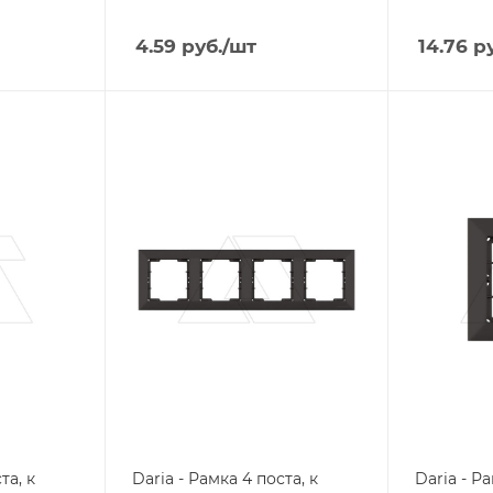
4.59
руб.
/шт
14.76
ру
Тип изделия
Тип издели
рамка
рамка
Линейка продукции
Линейка п
Daria
Daria
Степень защиты
Степень з
IP20
IP20
Цвет.
Цвет.
черный матовый
черный 
та, к
Daria - Рамка 4 поста, к
Daria - Ра