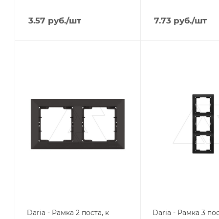
3.57
руб.
/шт
7.73
руб.
/шт
Тип изделия
Тип изделия
рамка
рамка
Линейка продукции
Линейка продукции
Daria
Daria
Степень защиты
Степень защиты
IP20
IP20
Цвет.
Цвет.
черный матовый
черный матовый
Daria - Рамка 2 поста, к
Daria - Рамка 3 пос