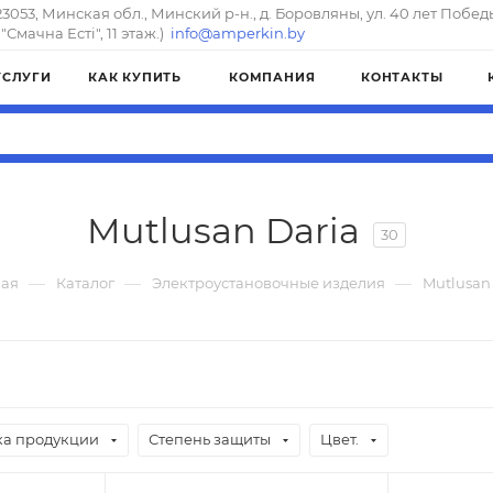
23053, Минская обл., Минский р-н., д. Боровляны, ул. 40 лет Побед
"Смачна Естi", 11 этаж.)
info@amperkin.by
УСЛУГИ
КАК КУПИТЬ
КОМПАНИЯ
КОНТАКТЫ
Mutlusan Daria
30
—
—
—
ная
Каталог
Электроустановочные изделия
Mutlusan
а продукции
Степень защиты
Цвет.