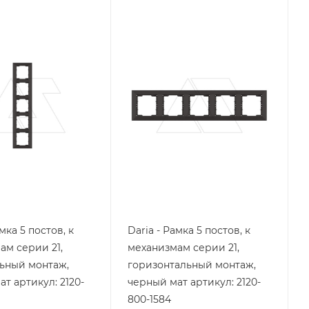
я
Тип изделия
рамка
родукции
Линейка продукции
Daria
ащиты
Степень защиты
IP20
Цвет.
матовый
черный матовый
мка 5 постов, к
Daria - Рамка 5 постов, к
ам серии 21,
механизмам серии 21,
ьный монтаж,
горизонтальный монтаж,
т артикул: 2120-
черный мат артикул: 2120-
800-1584