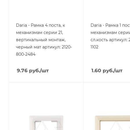
Daria - Рамка 4 поста, к
Daria - Рамка 1 пост
механизмам серии 21,
механизмам серии
вертикальный монтаж,
сл.кость артикул: 
черный мат артикул: 2120-
1102
800-2484
9.76
руб.
/шт
1.60
руб.
/шт
Тип изделия
Тип изделия
рамка
рамка
Линейка продукции
Линейка продукции
Daria
Daria
Степень защиты
Степень защиты
IP20
IP20