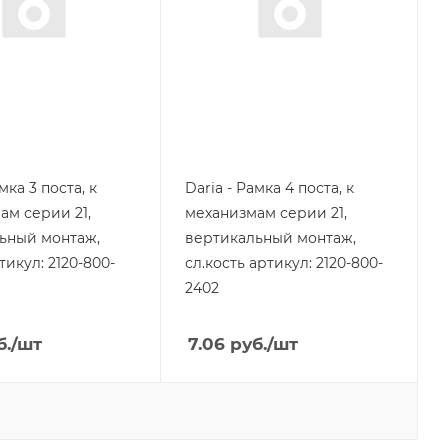
Цвет.
слоновая кость
мка 3 поста, к
Daria - Рамка 4 поста, к
ам серии 21,
механизмам серии 21,
ьный монтаж,
вертикальный монтаж,
икул: 2120-800-
сл.кость артикул: 2120-800-
2402
б.
/шт
7.06
руб.
/шт