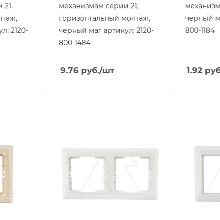
 21,
механизмам серии 21,
механизм
нтаж,
горизонтальный монтаж,
черный ма
л: 2120-
черный мат артикул: 2120-
800-1184
800-1484
9.76
руб.
/шт
1.92
руб
Тип изделия
Тип издели
рамка
рамка
Линейка продукции
Линейка п
Daria
Daria
Степень защиты
Степень з
IP20
IP20
Цвет.
Цвет.
белый
белый