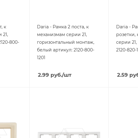
, к
Daria - Рамка 2 поста, к
Daria - Р
 21,
механизмам серии 21,
розетки,
2120-800-
горизонтальный монтаж,
серии 21,
белый артикул: 2120-800-
2120-820-
1201
2.99
руб.
/шт
2.59
руб
Тип изделия
Тип издели
рамка
рамка
Линейка продукции
Линейка п
Daria
Daria
Степень защиты
Степень з
IP20
IP20