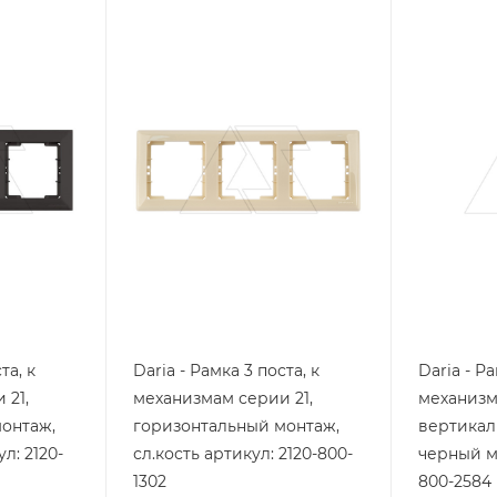
Тип изделия
Тип издели
рамка
рамка
Линейка продукции
Линейка п
Daria
Daria
Степень защиты
Степень з
IP20
IP20
Цвет.
Цвет.
слоновая кость
черный 
та, к
Daria - Рамка 3 поста, к
Daria - Ра
 21,
механизмам серии 21,
механизм
онтаж,
горизонтальный монтаж,
вертикал
л: 2120-
сл.кость артикул: 2120-800-
черный ма
1302
800-2584