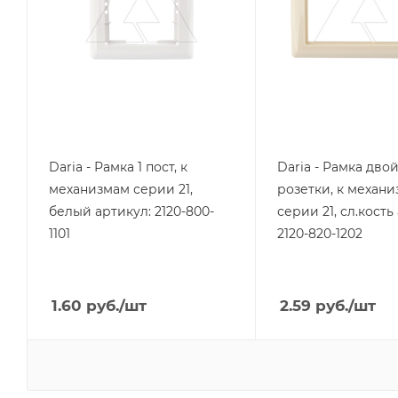
Цвет.
Цвет.
белый
слоновая кость
Daria - Рамка 1 пост, к
Daria - Рамка дво
механизмам серии 21,
розетки, к механ
белый артикул: 2120-800-
серии 21, сл.кость
1101
2120-820-1202
1.60
руб.
/шт
2.59
руб.
/шт