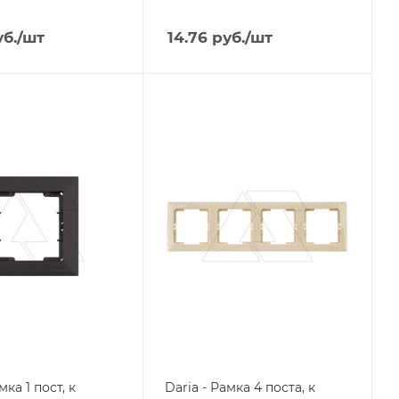
б.
/шт
14.76
руб.
/шт
я
Тип изделия
рамка
родукции
Линейка продукции
Daria
ащиты
Степень защиты
IP20
Цвет.
матовый
слоновая кость
мка 1 пост, к
Daria - Рамка 4 поста, к