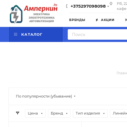
РБ, 2
+375297098098
кафе 
БРЕНДЫ
АКЦИИ
КАТАЛОГ
Глав
По популярности (убывание)
Цена
Бренд
Тип изделия
Линейк