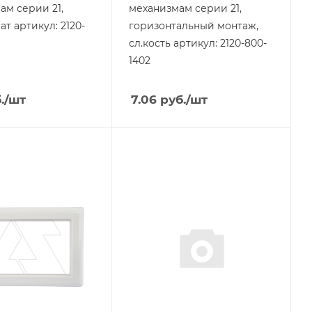
ам серии 21,
механизмам серии 21,
т артикул: 2120-
горизонтальный монтаж,
сл.кость артикул: 2120-800-
1402
.
/шт
7.06
руб.
/шт
я
Тип изделия
рамка
родукции
Линейка продукции
Daria
ащиты
Степень защиты
IP20
Цвет.
белый