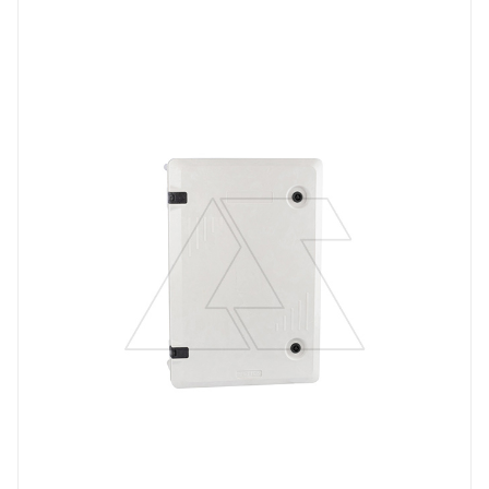
щит навесной с монт. панелью
Степень защиты
IP65
Материал
композитный SMC-материал
Высота, mm
600
Глубина, mm
200