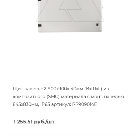
Щит навесной 900x900x140мм (ВxШxГ) из
композитного (SMC) материала с монт. панелью
845x830мм, IP65 артикул: PP909014E
1 255.51
руб.
/шт