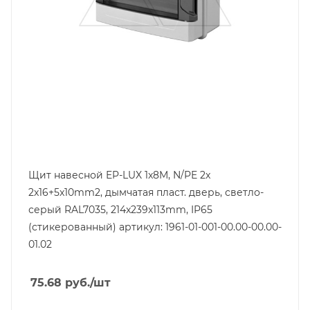
Дверь
прозрачная, пластмасса
Высота, mm
214
Глубина, mm
113
Щит навесной EP-LUX 1x8M, N/PE 2x
2x16+5x10mm2, дымчатая пласт. дверь, светло-
серый RAL7035, 214x239x113mm, IP65
(стикерованный) артикул: 1961-01-001-00.00-00.00-
01.02
75.68
руб.
/шт