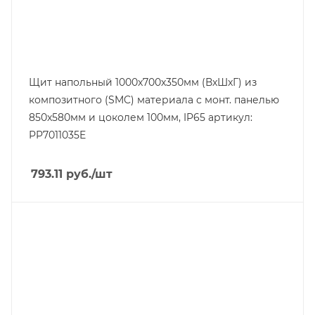
Щит напольный 1000x700x350мм (ВxШxГ) из
композитного (SMC) материала с монт. панелью
850x580мм и цоколем 100мм, IP65 артикул:
PP7011035E
793.11
руб.
/шт
Тип изделия
щит модульный
Линейка продукции
Basic E
Количество модулей
16