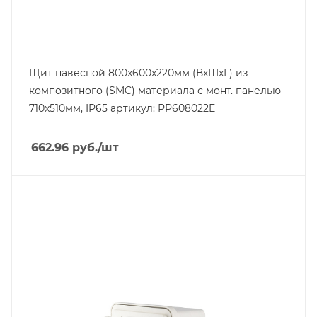
Щит навесной 800x600x220мм (ВxШxГ) из
композитного (SMC) материала с монт. панелью
710x510мм, IP65 артикул: PP608022E
662.96
руб.
/шт
Тип изделия
щит навесной с монт. панелью
Степень защиты
IP65
Материал
композитный SMC-материал
Высота, mm