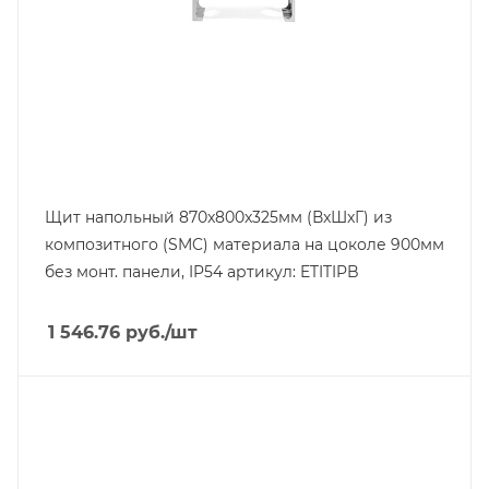
Щит напольный 870x800x325мм (ВxШxГ) из
композитного (SMC) материала на цоколе 900мм
без монт. панели, IP54 артикул: ETITIPB
1 546.76
руб.
/шт
Тип изделия
щит навесной с монт. панелью
Степень защиты
IP65