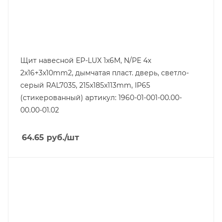
113
Щит навесной EP-LUX 1x6M, N/PE 4x
2x16+3x10mm2, дымчатая пласт. дверь, светло-
серый RAL7035, 215x185x113mm, IP65
(стикерованный) артикул: 1960-01-001-00.00-
00.00-01.02
64.65
руб.
/шт
Тип изделия
щит модульный
Линейка продукции
Elegant