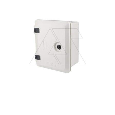
Материал
композитный SMC-материал
Высота, mm
300
Глубина, mm
170