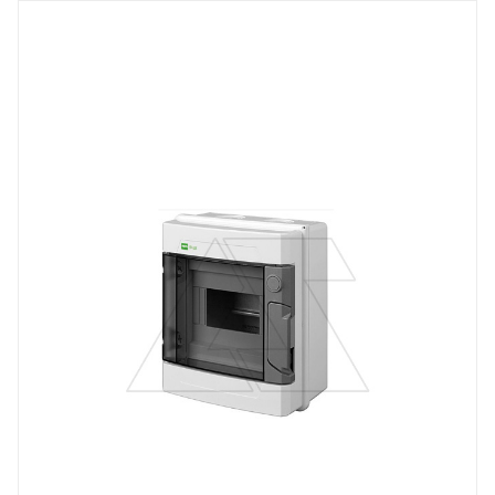
Тип изделия
щит модульный
Линейка продукции
EP-LUX
Количество модулей
6
Способ крепления
навесной
Степень защиты
IP65
Цвет.
RAL7035
Дверь
прозрачная, пластмасса
Высота, mm
215
Глубина, mm