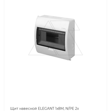
Количество модулей
8
Способ крепления
навесной
Степень защиты
IP40
Материал
пластмасса
Цвет.
RAL9003
Дверь
прозрачная, пластмасса
Высота, mm
195
Глубина, mm
98
Щит навесной ELEGANT 1x8M, N/PE 2x