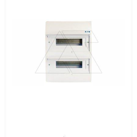
Количество модулей
24
Способ крепления
навесной
Степень защиты
IP40
Материал
пластмасса
Дверь
сплошная, пластмасса
Высота, mm
406
Глубина, mm
98