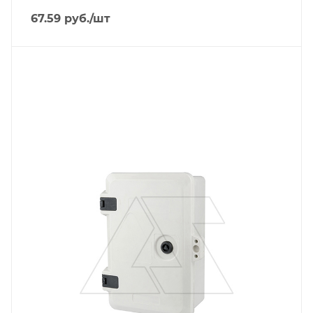
67.59
руб.
/шт
Тип изделия
щит навесной с монт. панелью
Степень защиты
IP65
Материал
композитный SMC-материал
Высота, mm
320
Глубина, mm
130