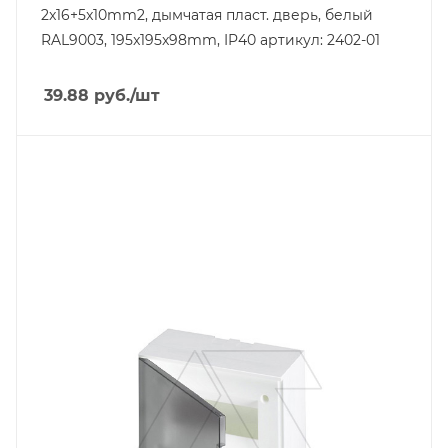
2x16+5x10mm2, дымчатая пласт. дверь, белый
RAL9003, 195x195x98mm, IP40 артикул: 2402-01
39.88
руб.
/шт
Тип изделия
щит модульный
Линейка продукции
Basic E
Количество модулей
8
Способ крепления
навесной
Степень защиты
IP40
Цвет.
белый