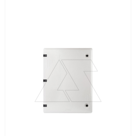
Тип изделия
щит навесной с монт. панелью
Степень защиты
IP65
Материал
композитный SMC-материал
Высота, mm
800
Глубина, mm
220