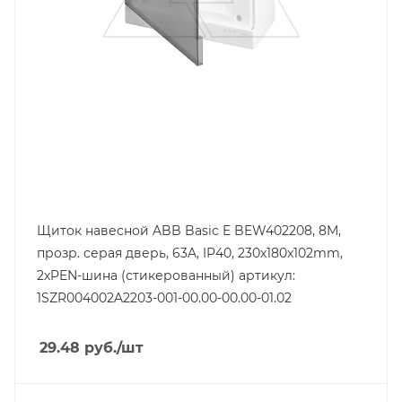
Дверь
прозрачная, пластмасса
Высота, mm
180
Глубина, mm
102
Щиток навесной ABB Basic E BEW402208, 8M,
прозр. серая дверь, 63A, IP40, 230x180x102mm,
2хPEN-шина (стикерованный) артикул:
1SZR004002A2203-001-00.00-00.00-01.02
29.48
руб.
/шт