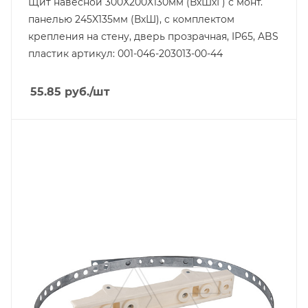
Щит навесной 300X200X130мм (ВхШхГ) с монт.
панелью 245X135мм (ВхШ), с комплектом
крепления на стену, дверь прозрачная, IP65, ABS
пластик артикул: 001-046-203013-00-44
55.85
руб.
/шт
Тип изделия
крепеж
Материал
композитный SMC-материал