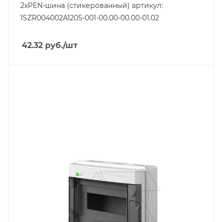
2хPEN-шина (стикерованный) артикул:
1SZR004002A1205-001-00.00-00.00-01.02
42.32
руб.
/шт
Тип изделия
щит модульный
Линейка продукции
EP-LUX
Количество модулей
8
Способ крепления
навесной
Степень защиты
IP65
Цвет.
RAL7035