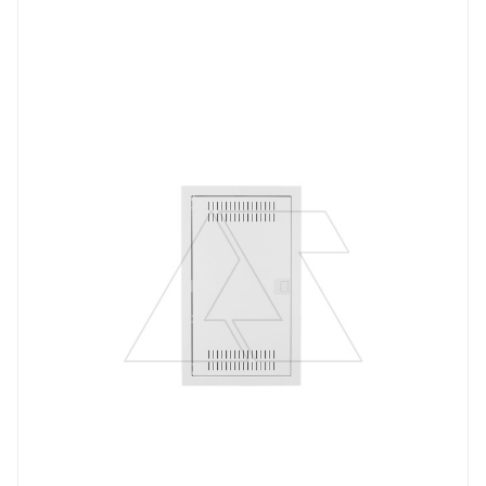
Тип изделия
щит мультимедийный
Линейка продукции
MSF
Способ крепления
встраиваемый
Степень защиты
IP30
Цвет.
RAL9016
Дверь
сплошная, металл
Высота, mm
603
Глубина, mm
94