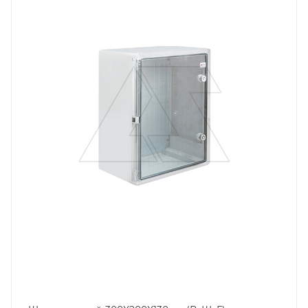
Дверь
прозрачная, пластмасса
Высота, mm
300
Глубина, mm
130