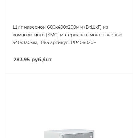
Щит навесной 600x400x200мм (ВxШxГ) из
композитного (SMC) материала с монт. панелью
540x330мм, IP65 артикул: PP406020E
283.95
руб.
/шт
Тип изделия
щит навесной с монт. панелью
Степень защиты
IP65
Дверь
прозрачная, пластмасса
Высота, mm
350