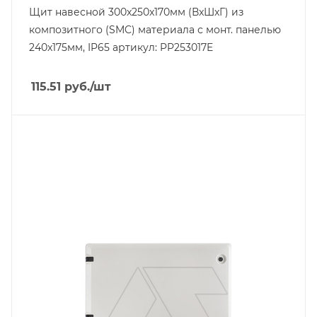
Щит навесной 300x250x170мм (ВxШxГ) из
композитного (SMC) материала с монт. панелью
240x175мм, IP65 артикул: PP253017E
115.51
руб.
/шт
Тип изделия
щит навесной с монт. панелью
Степень защиты
IP65
Материал
композитный SMC-материал
Высота, mm
900
Глубина, mm
140