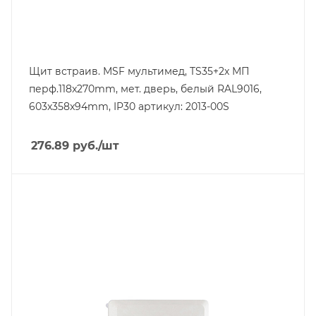
Щит встраив. MSF мультимед, TS35+2x МП
перф.118x270mm, мет. дверь, белый RAL9016,
603x358x94mm, IP30 артикул: 2013-00S
276.89
руб.
/шт
Тип изделия
щит навесной с монт. панелью
Степень защиты
IP65
Материал
композитный SMC-материал
Высота, mm