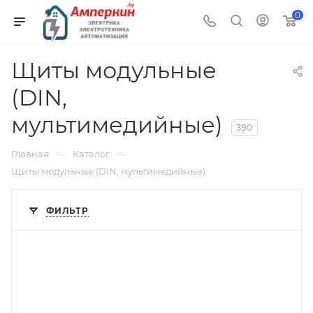
0
Щиты модульные
(DIN,
мультимедийные)
390
—
—
Главная
Каталог
Щиты модульные (DIN, мультимедийные)
ФИЛЬТР
Тип изделия
щит навесной с монт. панелью
Степень защиты
IP65