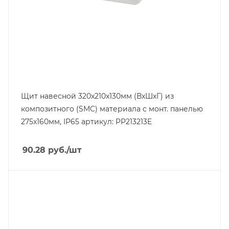
Щит навесной 320x210x130мм (ВxШxГ) из
композитного (SMC) материала с монт. панелью
275x160мм, IP65 артикул: PP213213E
90.28
руб.
/шт
Тип изделия
щит модульный
Линейка продукции
BC-ECO