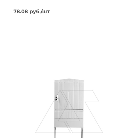
78.08
руб.
/шт
Тип изделия
щит напольный в сборе
Степень защиты
IP54
Материал
композитный SMC-материал