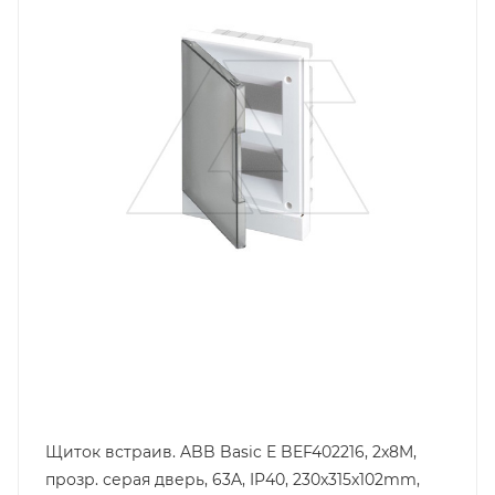
Способ крепления
встраиваемый
Степень защиты
IP40
Цвет.
белый
Дверь
прозрачная, пластмасса
Высота, mm
315
Глубина, mm
102
Щиток встраив. ABB Basic E BEF402216, 2x8M,
прозр. серая дверь, 63A, IP40, 230x315x102mm,