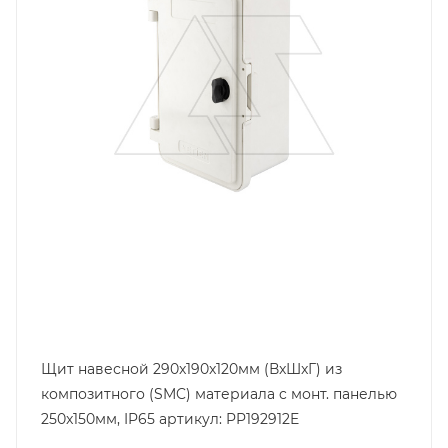
290
Глубина, mm
120
Щит навесной 290x190x120мм (ВxШxГ) из
композитного (SMC) материала c монт. панелью
250x150мм, IP65 артикул: PP192912E