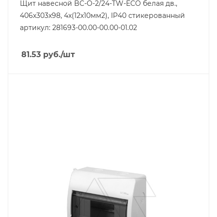
Щит навесной BC-O-2/24-TW-ECO белая дв.,
406х303х98, 4х(12х10мм2), IP40 стикерованный
артикул: 281693-00.00-00.00-01.02
81.53
руб.
/шт
Тип изделия
щит модульный
Линейка продукции
Elegant
Количество модулей
8
Способ крепления
навесной
Степень защиты
IP40
Материал