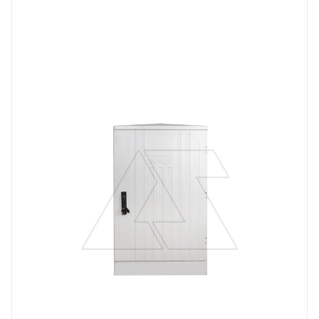
Тип изделия
щит напольный с монт. панелью
Степень защиты
IP65
Материал
композитный SMC-материал
Высота, mm
1100
Глубина, mm
350