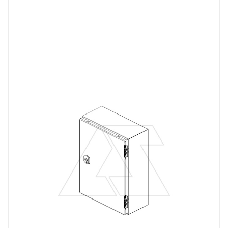
Тип изделия
щит навесной
Линейка продукции
DM
Материал
сталь окрашенная
Цвет.
RAL7035
Высота, mm
400
Глубина, mm
210
Ширина, mm
400