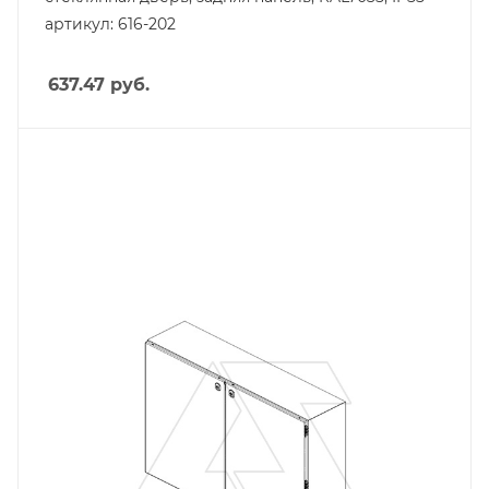
артикул: 616-202
637.47
руб.
Тип изделия
щит навесной
Линейка продукции
DM
Материал
сталь окрашенная
Цвет.
RAL7035
Высота, mm
800
Глубина, mm
300