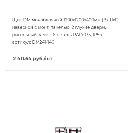
Щит DM моноблочный 1200x1200x400мм (ВхШхГ)
навесной с монт. панелью, 2 глухие двери,
ригельный замок, 6 петель RAL7035, IP54
артикул: DM241-140
2 411.64
руб.
/шт
Тип изделия
аксессуары 19"
Линейка продукции
NEO
Материал
сталь оцинкованная
Глубина, mm
600