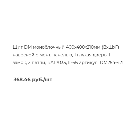
Щит DM моноблочный 400x400x210мм (ВхШхГ)
навесной с монт. панелью, 1 глухая дверь, 1
замок, 2 петли, RAL7035, IP66 артикул: DM254-421
368.46
руб.
/шт
Тип изделия
передняя и задняя рамы с дверьми/
панелями
Линейка продукции
NEO