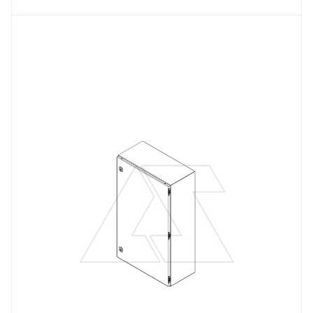
Тип изделия
щит навесной
Линейка продукции
DM
Материал
сталь окрашенная
Цвет.
RAL7035
Высота, mm
1000
Глубина, mm
300
Ширина, mm
800