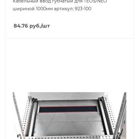
Кабельный ввод губчатый для TEOS/NEO
шириной 1000мм артикул: 923-100
84.76
руб.
/шт
Тип изделия
прочее
Линейка продукции
NEO
Ширина, mm
800