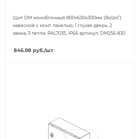
Щит DM моноблочный 800x600x300мм (ВхШхГ)
навесной с монт. панелью, 1 глухая дверь, 2
замка, 3 петли, RAL7035, IP66 артикул: DM256-830
846.98
руб.
/шт
Тип изделия
щит навесной
Линейка продукции
DM
Материал
сталь окрашенная
Цвет.
RAL7035
Высота, mm