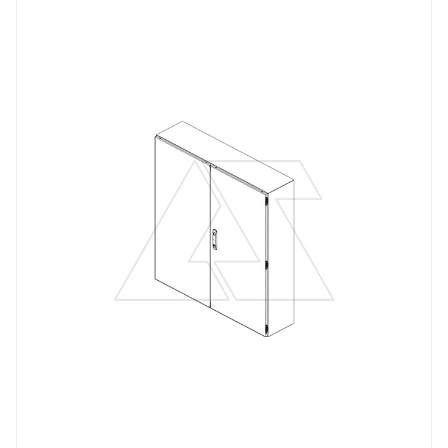
Линейка продукции
DM
Материал
сталь окрашенная
Цвет.
RAL7035
Высота, mm
1200
Глубина, mm
400
Ширина, mm
1200