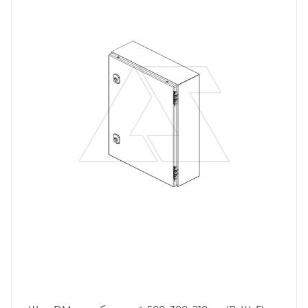
Материал
сталь окрашенная
Цвет.
RAL7035
Высота, mm
500
Глубина, mm
210
Ширина, mm
300