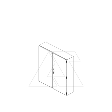
Тип изделия
щит навесной
Линейка продукции
DM
Материал
сталь окрашенная
Цвет.
RAL7035
Высота, mm
1400
Глубина, mm
400
Ширина, mm
1000