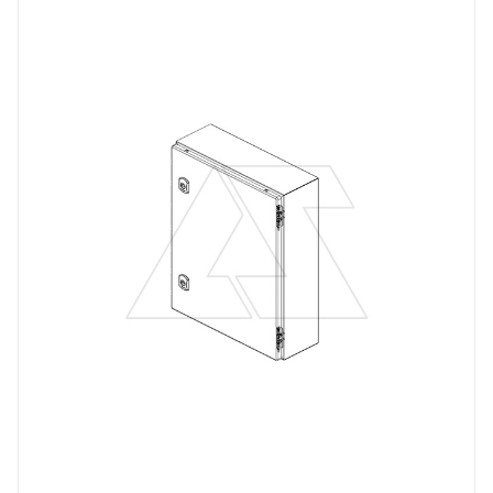
Линейка продукции
DM
Материал
сталь окрашенная
Цвет.
RAL7035
Высота, mm
800
Глубина, mm
300
Ширина, mm
600