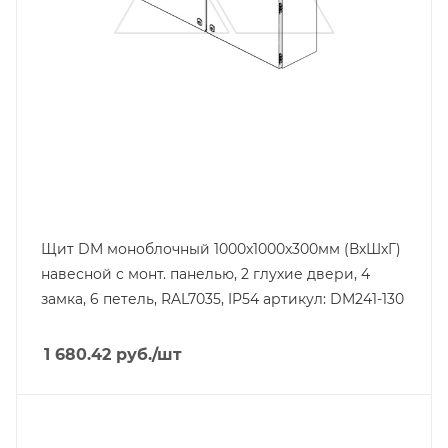
Ширина, mm
1000
Щит DM моноблочный 1000x1000x300мм (ВхШхГ)
навесной с монт. панелью, 2 глухие двери, 4
замка, 6 петель, RAL7035, IP54 артикул: DM241-130
1 680.42
руб.
/шт
Тип изделия
щит навесной