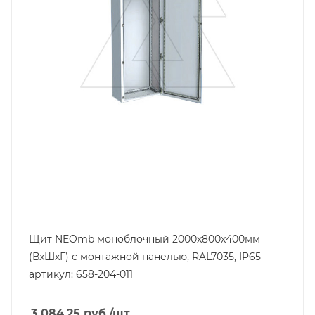
Глубина, mm
400
Ширина, mm
800
Щит NEOmb моноблочный 2000x800x400мм
(ВxШxГ) с монтажной панелью, RAL7035, IP65
артикул: 658-204-011
3 084.25
руб.
/шт