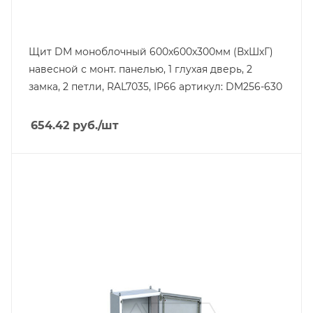
Щит DM моноблочный 600x600x300мм (ВхШхГ)
навесной с монт. панелью, 1 глухая дверь, 2
замка, 2 петли, RAL7035, IP66 артикул: DM256-630
654.42
руб.
/шт
Линейка продукции
NEO MB
Материал
сталь окрашенная
Цвет.
RAL7035
Высота, mm
2000