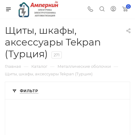
0
Щиты, шкафы,
аксессуары Tekpan
(Турция)
271
—
—
—
Главная
Каталог
Металлические оболочки
Щиты, шкафы, аксессуары Tekpan (Турция)
ФИЛЬТР
Тип изделия
прочее
Линейка продукции
NEO