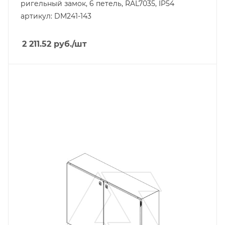
ригельный замок, 6 петель, RAL7035, IP54
артикул: DM241-143
2 211.52
руб.
/шт
Тип изделия
щит навесной
Линейка продукции
DM
Материал
сталь окрашенная
Цвет.
RAL7035
Высота, mm
1000
Глубина, mm
300