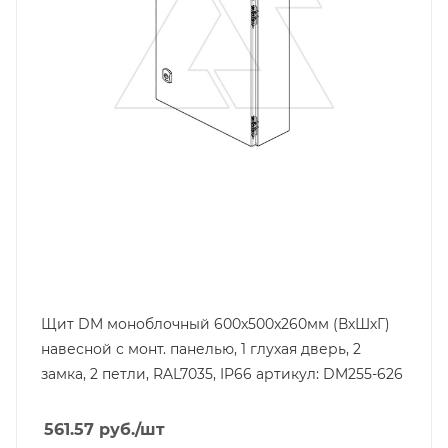
600
Глубина, mm
260
Ширина, mm
500
Щит DM моноблочный 600x500x260мм (ВхШхГ)
навесной с монт. панелью, 1 глухая дверь, 2
замка, 2 петли, RAL7035, IP66 артикул: DM255-626
561.57
руб.
/шт