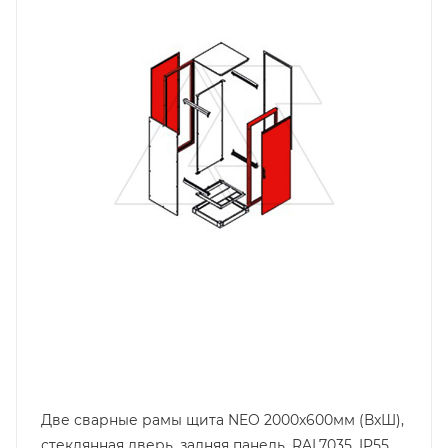
Материал
сталь окрашенная
Цвет.
RAL7035
Высота, mm
2000
Ширина, mm
600
Две сварные рамы щита NEO 2000x600мм (ВxШ),
стеклянная дверь, задняя панель, RAL7035, IP55