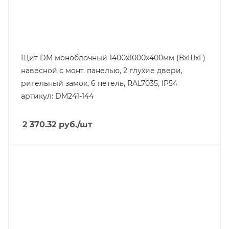
Щит DM моноблочный 1400x1000x400мм (ВхШхГ)
навесной с монт. панелью, 2 глухие двери,
ригельный замок, 6 петель, RAL7035, IP54
артикул: DM241-144
2 370.32
руб.
/шт
Тип изделия
щит навесной
Линейка продукции
DM
Материал
сталь окрашенная