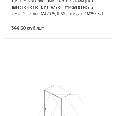
Щит DM моноблочный 500x300x210мм (ВхШхГ)
навесной с монт. панелью, 1 глухая дверь, 2
замка, 2 петли, RAL7035, IP66 артикул: DM253-521
344.60
руб.
/шт
Тип изделия
щит навесной
Линейка продукции
DM
Материал
сталь окрашенная
Цвет.
RAL7035
Высота, mm
1200
Глубина, mm