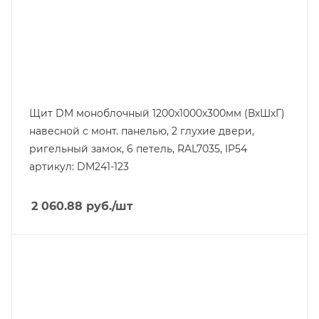
Щит DM моноблочный 1200x1000x300мм (ВхШхГ)
навесной с монт. панелью, 2 глухие двери,
ригельный замок, 6 петель, RAL7035, IP54
артикул: DM241-123
2 060.88
руб.
/шт
Тип изделия
щит навесной
Линейка продукции
DM