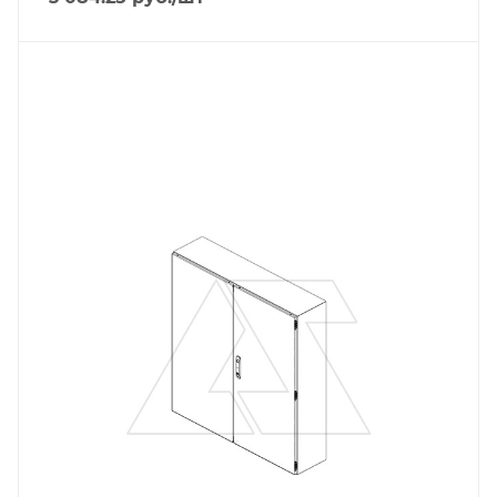
Тип изделия
щит навесной
Линейка продукции
DM
Материал
сталь окрашенная
Цвет.
RAL7035
Высота, mm
1200
Глубина, mm
300
Ширина, mm
1000