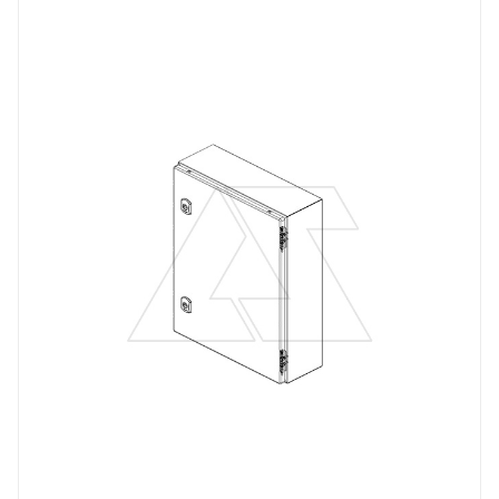
щит навесной
Линейка продукции
DM
Материал
сталь окрашенная
Цвет.
RAL7035
Высота, mm
600
Глубина, mm
300
Ширина, mm
600