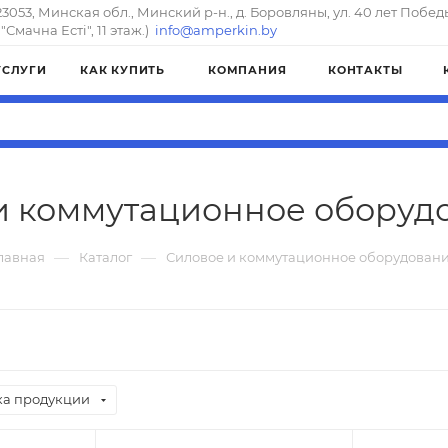
23053, Минская обл., Минский р-н., д. Боровляны, ул. 40 лет Побед
"Смачна Естi", 11 этаж.)
info@amperkin.by
УСЛУГИ
КАК КУПИТЬ
КОМПАНИЯ
КОНТАКТЫ
и коммутационное оборуд
—
—
лавная
Каталог
Силовое и коммутационное оборудован
а продукции