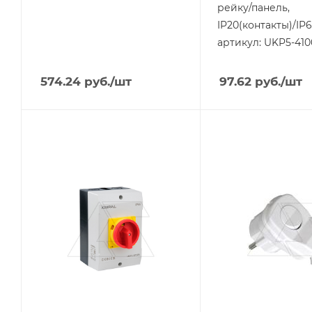
рейку/панель,
IP20(контакты)/IP
артикул: UKP5-410
574.24
руб.
/шт
97.62
руб.
/шт
Тип изделия
Тип изделия
выключатель
вилка кабельная
нагрузки
Номинальный ток, A
16
Линейка продукции
UKP
Степень защиты
IP20
Номинальный ток, A
32
Цвет.
белый
Количество полюсов
3
Степень защиты
IP65