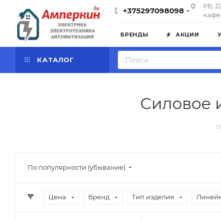
РБ, 2
+375297098098
кафе 
БРЕНДЫ
АКЦИИ
КАТАЛОГ
Силовое 
Г
По популярности (убывание)
Цена
Бренд
Тип изделия
Линейк