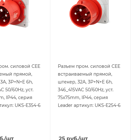
32
ащиты
Степень защиты
IP44
Цвет.
красный
ром. силовой CEE
Разъем пром. силовой CEE
емый прямой,
встраиваемый прямой,
3A, 3P+N+E 6h,
штекер, 32A, 3P+N+E 6h,
C 50/60Hz, уст.
346_415VAC 50/60Hz, уст.
, IP44, серия
75x75mm, IP44, серия
тикул: UKS-E354-6
Leader артикул: UKS-E254-6
б.
/шт
25
руб.
/шт