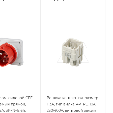
я
Тип изделия
вставка
контактная
родукции
ый ток, A
ащиты
ром. силовой CEE
Вставка контактная, размер
емый прямой,
H3A, тип вилка, 4P+PE, 10A,
6A, 3P+N+E 6h,
230/400V, винтовой зажим