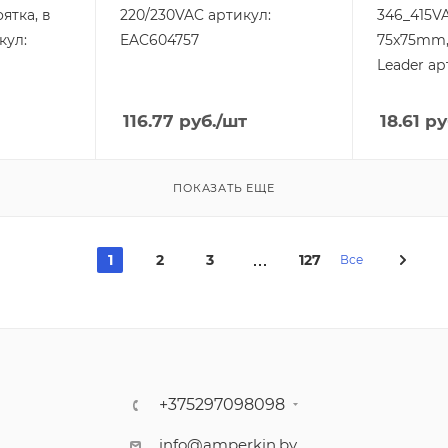
АС-2, AC-3), kW
ятка, в
220/230VAC артикул:
346_415VA
18,5
кул:
EAC604757
75x75mm,
Leader ар
116.77
руб.
/шт
18.61
ру
ПОКАЗАТЬ ЕЩЕ
1
2
3
127
Все
+375297098098
info@amperkin.by