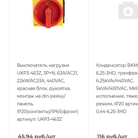
Номинальный ток, A
Степень защиты
63
IP20
Количество полюсов
Мощность, kVAr
3P+N
6,25
Способ крепления
на DIN-рейку/на
панель
Степень защиты
IP20
Выключатель нагрузки
Конденсатор BKMJ
UKP3-463Z, 3Р+N, 63А/AC21,
6,25-3HD, трехфаз
22kW/AC23A, 440VAC,
6,25kVAr/440VAC,
красная блок. рукоятка,
5kVAr/400VAC, MKP
монтаж на din-рейку/
исполнение, тяж
панель,
режим, IP20 артик
IP20(контакты)/IP65(фронт)
0,44-6,25-3HD
артикул: UKP3-463Z
45.94
руб.
/шт
116
руб.
/шт