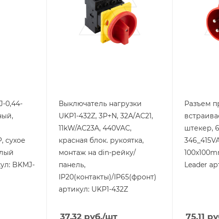
63
Номинальный ток, A
32
Степень з
IP44
Количество полюсов
3P+N
Цвет.
красный
Способ крепления
на DIN-рейку/на
панель
Степень защиты
IP20
-0,44-
Выключатель нагрузки
Разъем п
ный,
UKP1-432Z, 3Р+N, 32А/AC21,
встраива
11kW/AC23A, 440VAC,
штекер, 6
, сухое
красная блок. рукоятка,
346_415VA
елый
монтаж на din-рейку/
100x100mm
ул: BKMJ-
панель,
Leader ар
IP20(контакты)/IP65(фронт)
артикул: UKP1-432Z
37.32
руб.
/шт
75.11
ру