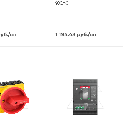
400AC
уб.
/шт
1 194.43
руб.
/шт
я
Тип изделия
тель
автоматический
выключатель в
литом корпусе
родукции
Линейка продукции
T-MAX XT
ый ток, A
Номинальный ток, A
400
о полюсов
Количество полюсов
3
ащиты
Отключающая