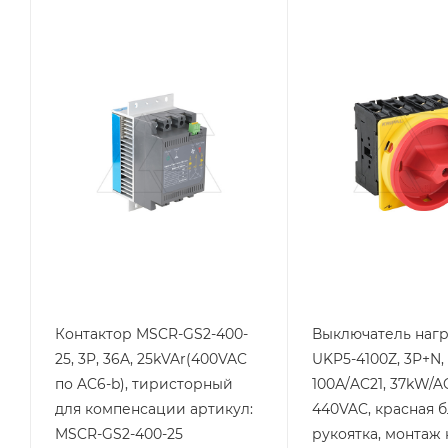
Тип изделия
Тип изделия
контактор
выключатель
компенсационный
нагрузки
Линейка продукции
Линейка продукции
MSCR
UKP
Напряжение
Номинальный ток, A
100
катушки, V
5...24VDC
Количество полюсов
3P+N
Тип напряжения
VDC
Степень защиты
IP20
Степень защиты
IP20
Мощность, kVAr
25
Контактор MSCR-GS2-400-
Выключатель нагр
25, 3P, 36A, 25kVAr(400VAC
UKP5-4100Z, 3Р+N,
по AC6-b), тиристорный
100А/AC21, 37kW/A
для компенсации артикул:
440VAC, красная б
MSCR-GS2-400-25
рукоятка, монтаж н