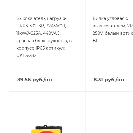
Выключатель нагрузки
Вилка угловая с
UKP3-332, 3Р, 32А/AC21,
выключателем, 2P+
11kW/AC23A, 440VAC,
250V, белый артик
красная блок. рукоятка, в
BL
корпусе IP65 артикул:
UKP3-332
39.56
руб.
/шт
8.31
руб.
/шт
Тип изделия
Тип изделия
выключатель
конденсатор
нагрузки
компенсационны
Линейка продукции
Линейка продукции
UKP
BKMJ