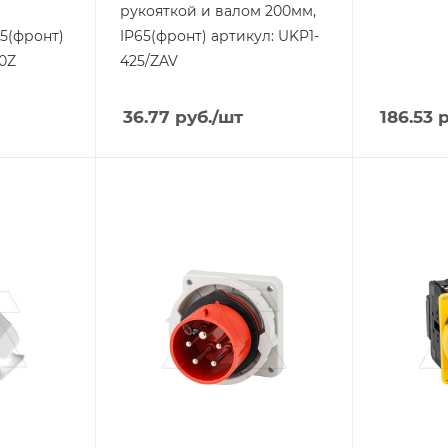
рукояткой и валом 200мм,
65(фронт)
IP65(фронт) артикул: UKP1-
0Z
425/ZAV
36.77
руб.
/шт
186.53
р
Тип изделия
Тип издели
вилка
выключа
нагрузки
Линейка продукции
Leader
Линейка п
UKP
Номинальный ток, A
16
Номинальн
63
Степень защиты
IP67
Количеств
3P+N
Цвет.
красный
Степень з
IP65