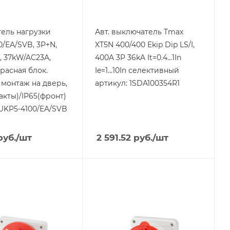
способность, kA
36
Степень защиты
ель нагрузки
Авт. выключатель Tmax
фронт IP20, с
/EA/SVB, 3Р+N,
XT5N 400/400 Ekip Dip LS/I,
фланцем на дверь
, 37kW/AC23A,
400A 3P 36kA It=0.4...1In
- IP40
расная блок.
Ie=1...10In селективный
 монтаж на дверь,
артикул: 1SDA100354R1
акты)/IP65(фронт)
 UKP5-4100/EA/SVB
уб.
/шт
2 591.52
руб.
/шт
я
Тип изделия
вилка
родукции
Линейка продукции
Leader
ый ток, A
Номинальный ток, A