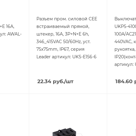
Разъем пром. силовой CEE
Выключат
E 16A,
встраиваемый прямой,
UKP5-4100
ул: AWAL-
штекер, 16A, 3P+N+E 6h,
100А/AC21
346_415VAC 50/60Hz, уст.
440VAC, к
75x75mm, IP67, серия
рукоятка,
Leader артикул: UKS-E156-6
IP20(конт
артикул:
22.34
руб.
/шт
184.60
р
Тип изделия
Тип издели
выключатель
вилка
й
нагрузки
Линейка п
Leader
Линейка продукции
UKP
Номинальн