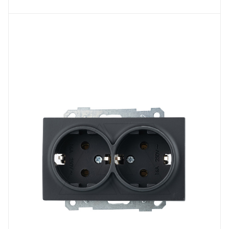
Тип изделия
розетка электрическая
Линейка продукции
Серия 21
Степень защиты
IP20
Наличие заземления
с заземлением
Цвет.
черный матовый