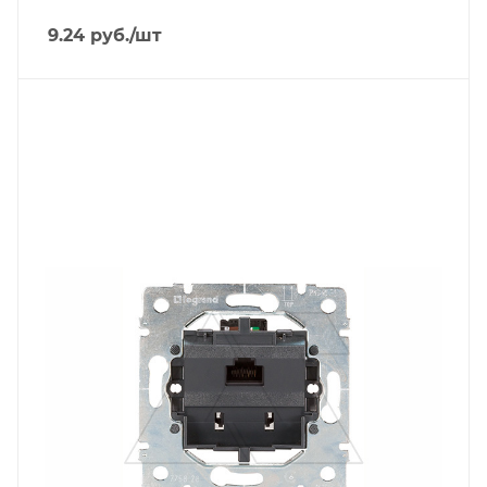
9.24
руб.
/шт
Тип изделия
розетка информационная
Линейка продукции
Galea Life
Степень защиты
IP20