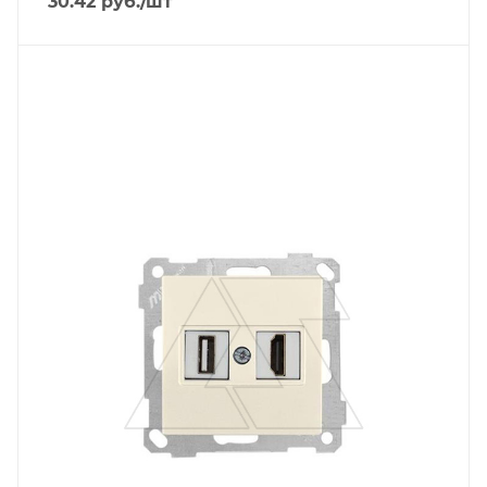
30.42
руб.
/шт
Тип изделия
аудио/видеорозетка
Линейка продукции
Серия 21
Степень защиты
IP20
Цвет.
слоновая кость