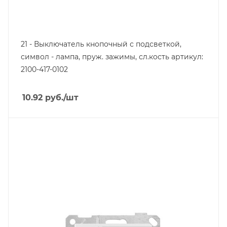
21 - Выключатель кнопочный с подсветкой,
символ - лампа, пруж. зажимы, сл.кость артикул:
2100-417-0102
10.92
руб.
/шт
Тип изделия
розетка информационная
Линейка продукции
Серия 21
Степень защиты
IP20
Цвет.
белый