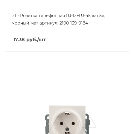
21 - Розетка телефонная RJ-12+RJ-45 кат.5е,
черный мат артикул: 2100-139-0184
17.38
руб.
/шт
Тип изделия
розетка электрическая
Линейка продукции
Серия 21
Степень защиты
IP20
Наличие заземления
с заземлением
Цвет.
белый