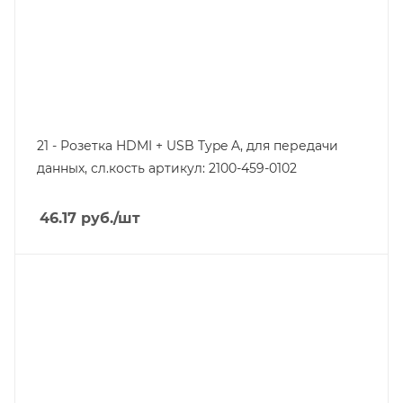
21 - Розетка HDMI + USB Type A, для передачи
данных, сл.кость артикул: 2100-459-0102
46.17
руб.
/шт
Тип изделия
розетка информационная
Линейка продукции
Серия 21
Степень защиты
IP20