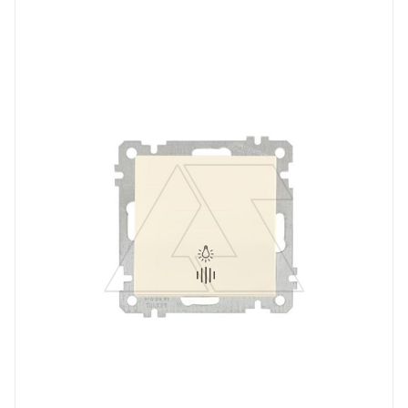
выключатель кнопочный
Линейка продукции
Серия 21
Степень защиты
IP20
Цвет.
слоновая кость