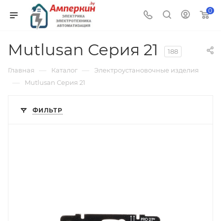
0
Mutlusan Серия 21
188
—
—
Главная
Каталог
Электроустановочные изделия
—
Mutlusan Серия 21
ФИЛЬТР
Тип изделия
светорегулятор
Линейка продукции
Galea Life
Степень защиты
IP20