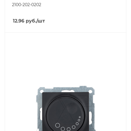
2100-202-0202
12.96
руб.
/шт
Тип изделия
светорегулятор
Линейка продукции
Серия 21
Степень защиты
IP20
Цвет.
черный матовый