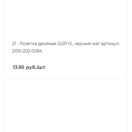
21 - Розетка двойная 2x2P+E, черный мат артикул:
2100-202-0284
13.95
руб.
/шт
Линейка продукции
Серия 21
Степень защиты
IP20
Цвет.
слоновая кость