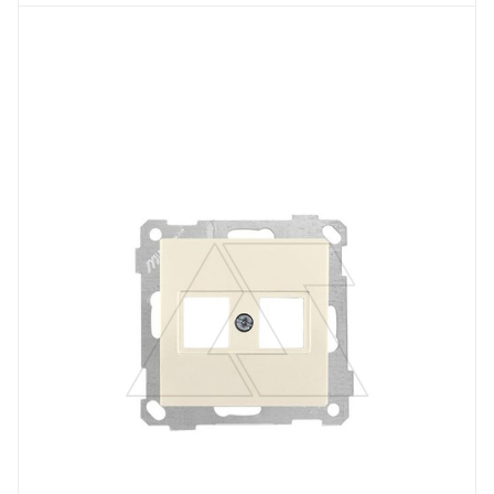
Тип изделия
адаптер
Линейка продукции
Серия 21
Степень защиты
IP20
Цвет.
слоновая кость