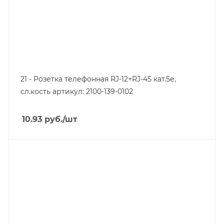
21 - Розетка телефонная RJ-12+RJ-45 кат.5е,
сл.кость артикул: 2100-139-0102
10.93
руб.
/шт
Тип изделия
розетка информационная
Линейка продукции
Серия 21
Степень защиты
IP20