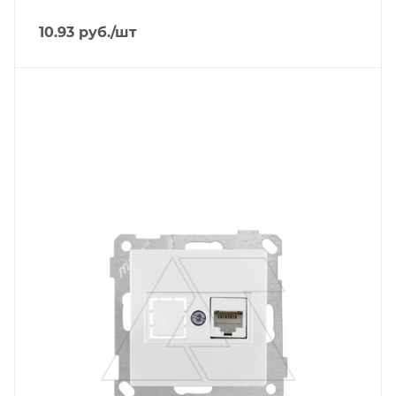
10.93
руб.
/шт
Тип изделия
розетка информационная
Линейка продукции
Серия 21
Степень защиты
IP20
Цвет.
белый