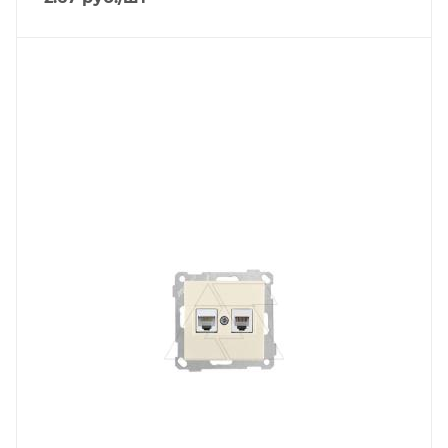
Тип изделия
розетка информационная
Линейка продукции
Серия 21
Степень защиты
IP20
Цвет.
слоновая кость