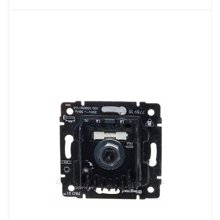
Тип изделия
светорегулятор
Линейка продукции
Galea Life
Степень защиты
IP20