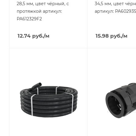
28,5 мм, цвет чёрный, с
34,5 мм, цвет чёр
протяжкой артикул:
артикул: PA60293
PA612329F2
12.74
руб.
/м
15.98
руб.
/м
Тип изделия
Тип изделия
труба
муфта труба-
коробка
Степень защиты
IP67
Степень защиты
IP67
Материал
полиамид 6
Материал
полиамид
Цвет.
черный
Цвет.
черный