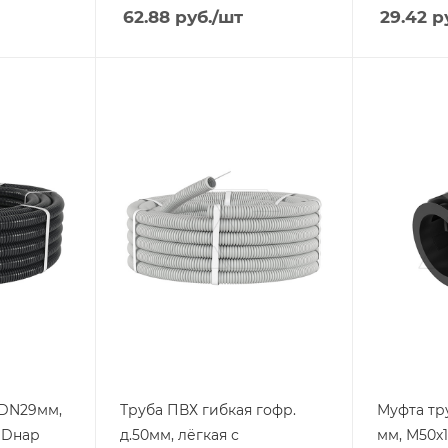
62.88
руб.
/шт
29.42
ру
Тип изделия
Тип издели
труба
муфта тр
коробка
Степень защиты
IP55
Степень з
IP67
Материал
поливинилохлорид
Материал
самозатухающий
полиами
(ПВХ)
Цвет.
черный
Цвет.
серый
 DN29мм,
Труба ПВХ гибкая гофр.
Муфта тр
, Dнар
д.50мм, лёгкая с
мм, М50х1