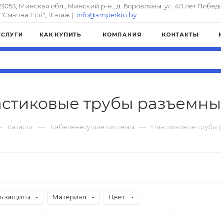
23053, Минская обл., Минский р-н., д. Боровляны, ул. 40 лет Побед
"Смачна Естi", 11 этаж.)
info@amperkin.by
УСЛУГИ
КАК КУПИТЬ
КОМПАНИЯ
КОНТАКТЫ
стиковые трубы разъемны
—
—
—
Каталог
Кабеленесущие системы
Пластиковые трубы
ь защиты
Материал
Цвет.