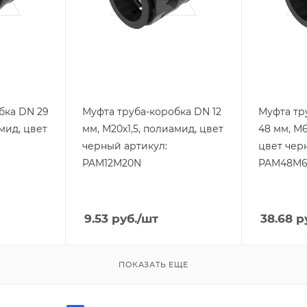
Цвет.
Цвет.
черный
черный
бка DN 29
Муфта труба-коробка DN 12
Муфта тр
амид, цвет
мм, М20х1,5, полиамид, цвет
48 мм, М6
черный артикул:
цвет чер
PAM12M20N
PAM48M6
9.53
руб.
/шт
38.68
ру
ПОКАЗАТЬ ЕЩЕ