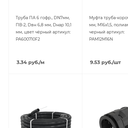
Труба ПА 6 гофр., DN7мм,
Муфта труба-коро
ПВ-2, Dвн 6,8 мм, Dнар 10,1
мм, М16х1,5, полиа
мм, цвет чёрный артикул:
черный артикул:
PA600710F2
PAM12M16N
3.34
руб.
/м
9.53
руб.
/шт
Тип изделия
Тип изделия
труба
муфта труба-
коробка
Степень защиты
IP67
Степень защиты
IP67
Материал
полиамид 6
Материал
полиамид
Цвет.