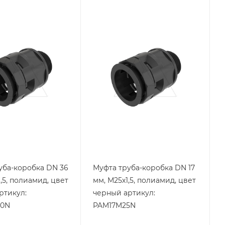
я
Тип изделия
уба-
муфта труба-
коробка
ащиты
Степень защиты
IP67
Материал
д
полиамид
Цвет.
черный
уба-коробка DN 36
Муфта труба-коробка DN 17
,5, полиамид, цвет
мм, М25х1,5, полиамид, цвет
ртикул:
черный артикул:
0N
PAM17M25N