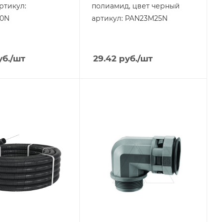
ртикул:
полиамид, цвет черный
0N
артикул: PAN23M25N
б.
/шт
29.42
руб.
/шт
я
Тип изделия
муфта труба-
коробка
ащиты
Степень защиты
IP67
 6
Материал
полиамид
Цвет.
черный