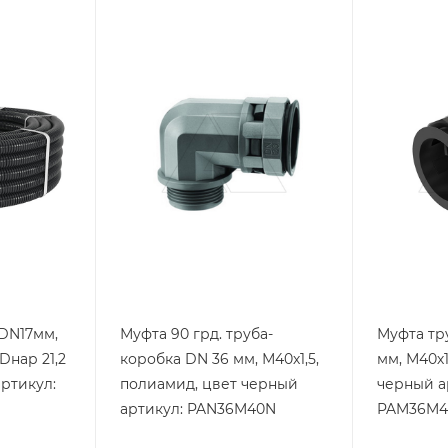
Тип изделия
Тип издели
муфта труба-
муфта тр
коробка
коробка
Степень защиты
Степень з
IP67
IP67
Материал
Материал
полиамид
полиами
Цвет.
Цвет.
черный
черный
 DN17мм,
Муфта 90 грд. труба-
Муфта тр
 Dнар 21,2
коробка DN 36 мм, М40х1,5,
мм, М40х1
ртикул:
полиамид, цвет черный
черный а
артикул: PAN36M40N
PAM36M4