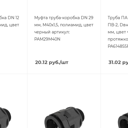
бка DN 12
Муфта труба-коробка DN 29
Труба ПА
мид, цвет
мм, М40х1,5, полиамид, цвет
ПВ-2, Dвн
черный артикул:
мм, цвет 
PAM29M40N
протяжко
PA614855
20.12
руб.
/шт
31.02
ру
Тип изделия
Тип издели
муфта труба-
муфта тр
коробка
коробка
Степень защиты
Степень з
IP67
IP67
Материал
Материал
полиамид
полиами