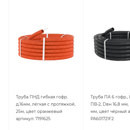
Тип изделия
Тип изделия
труба
труба
Степень защиты
Степень защиты
IP55
IP67
Материал
Материал
полиэтилен
полиамид 6
низкого давления
Цвет.
(ПНД)
черный
Цвет.
оранжевый
Труба ПНД гибкая гофр.
Труба ПА 6 гофр.,
д.16мм, лёгкая с протяжкой,
ПВ-2, Dвн 16,8 мм,
25м, цвет оранжевый
мм, цвет чёрный а
артикул: 7191625
PA601721F2