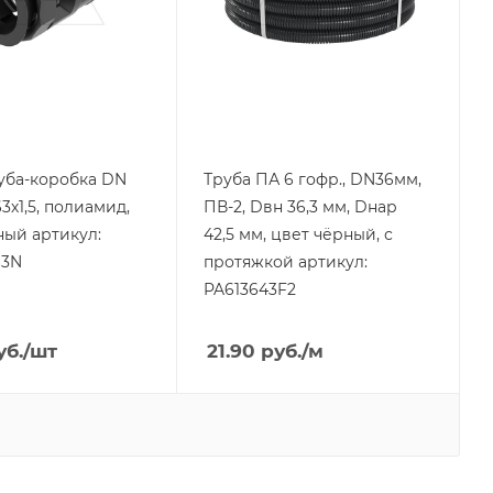
черный
уба-коробка DN
Труба ПА 6 гофр., DN36мм,
3х1,5, полиамид,
ПВ-2, Dвн 36,3 мм, Dнар
ный артикул:
42,5 мм, цвет чёрный, с
3N
протяжкой артикул:
PA613643F2
б.
/шт
21.90
руб.
/м