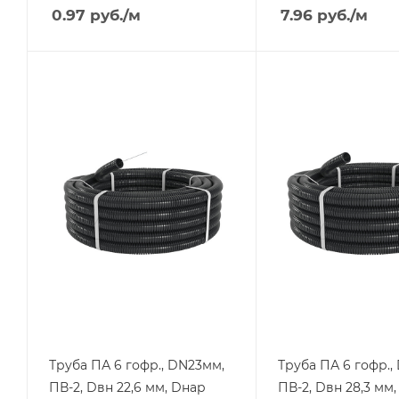
0.97
руб.
/м
7.96
руб.
/м
Тип изделия
Тип изделия
труба
труба
Степень защиты
Степень защиты
IP67
IP67
Материал
Материал
полиамид 6
полиамид 6
Цвет.
Цвет.
черный
черный
Труба ПА 6 гофр., DN23мм,
Труба ПА 6 гофр.,
ПВ-2, Dвн 22,6 мм, Dнар
ПВ-2, Dвн 28,3 мм