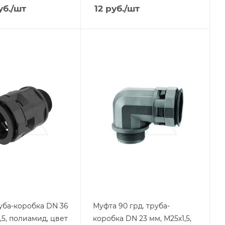
б.
/шт
12
руб.
/шт
я
Тип изделия
уба-
муфта труба-
коробка
ащиты
Степень защиты
IP67
Материал
д
полиамид
Цвет.
черный
уба-коробка DN 36
Муфта 90 грд. труба-
,5, полиамид, цвет
коробка DN 23 мм, М25х1,5,