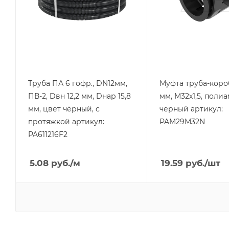
черный
Цвет.
черный
Труба ПА 6 гофр., DN12мм,
Муфта труба-коро
ПВ-2, Dвн 12,2 мм, Dнар 15,8
мм, М32х1,5, поли
мм, цвет чёрный, с
черный артикул:
протяжкой артикул:
PAM29M32N
PA611216F2
5.08
руб.
/м
19.59
руб.
/шт