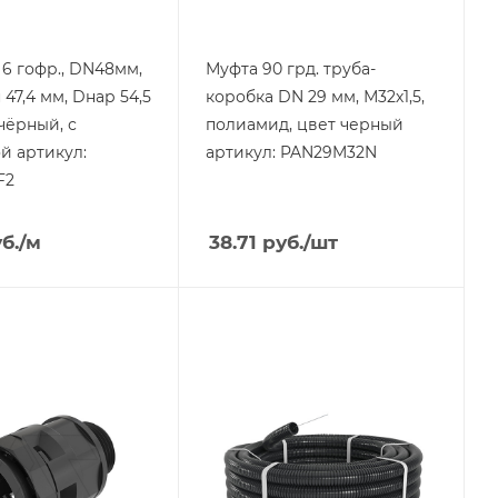
 6 гофр., DN48мм,
Муфта 90 грд. труба-
 47,4 мм, Dнар 54,5
коробка DN 29 мм, М32х1,5,
чёрный, с
полиамид, цвет черный
й артикул:
артикул: PAN29M32N
F2
б.
/м
38.71
руб.
/шт
я
Тип изделия
уба-
труба
Степень защиты
IP67
ащиты
Материал
полиамид 6
д
Цвет.