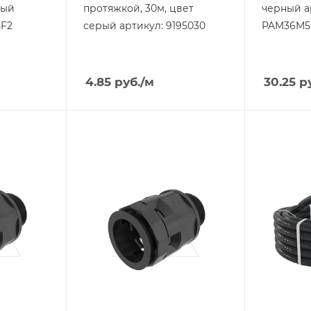
ный
протяжкой, 30м, цвет
черный а
5F2
серый артикул: 9195030
PAM36M5
4.85
руб.
/м
30.25
ру
Тип изделия
Тип издели
муфта труба-
труба
коробка
Степень з
IP67
Степень защиты
IP67
Материал
полиамид
Материал
полиамид
Цвет.
черный
Цвет.
черный