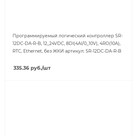
Программируемый логический контроллер SR-
12DC-DA-R-B, 12_24VDC, 8DI(4AI/0_10V), 4RO(10A),
RTC, Ethernet, без ЖКИ артикул: SR-12DC-DA-R-B
335.36
руб.
/шт
Тип напряжения
VDC
Порт Ethernet
Да