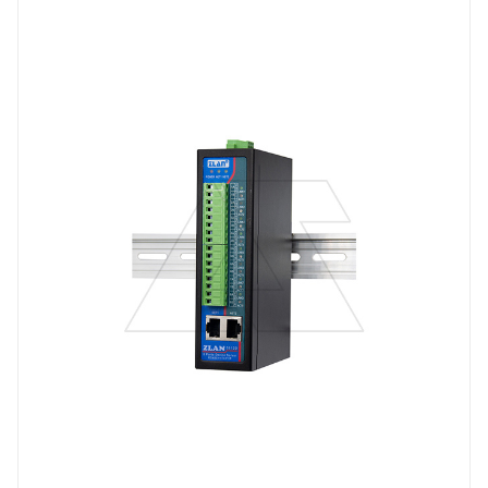
VDC
Порт Ethernet
Да