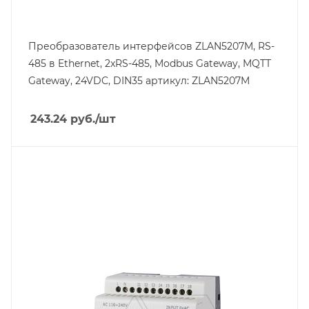
Преобразователь интерфейсов ZLAN5207M, RS-
485 в Ethernet, 2xRS-485, Modbus Gateway, MQTT
Gateway, 24VDC, DIN35 артикул: ZLAN5207M
243.24
руб.
/шт
Тип изделия
контроллер АВ
Линейка продукции
PR
Тип напряжения
VAC
Способ крепления
на DIN-рейку/на панель