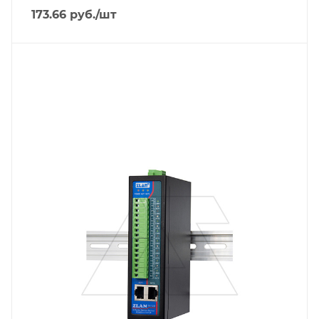
173.66
руб.
/шт
Линейка продукции
ZLAN58
Тип напряжения
VDC
Порт Ethernet
Да