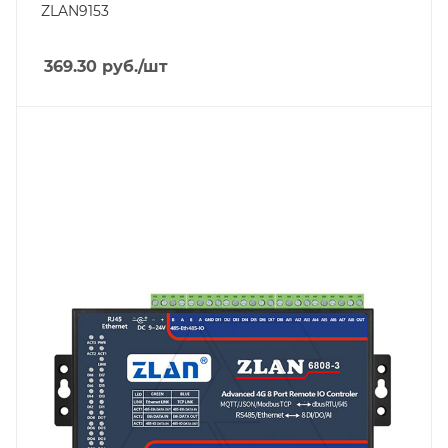
ZLAN9153
369.30
руб.
/шт
Линейка продукции
ZLAN68
Тип напряжения
VDC
Порт Ethernet
Да