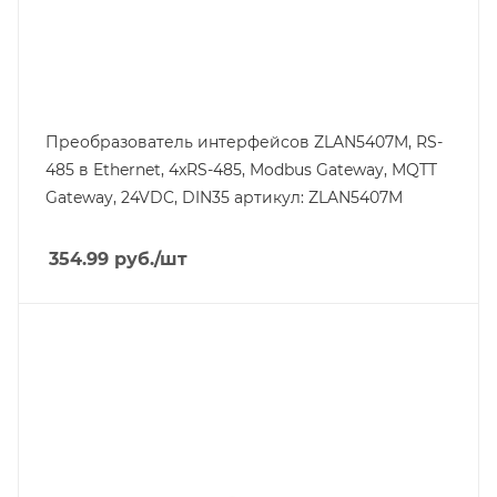
Преобразователь интерфейсов ZLAN5407M, RS-
485 в Ethernet, 4xRS-485, Modbus Gateway, MQTT
Gateway, 24VDC, DIN35 артикул: ZLAN5407M
354.99
руб.
/шт
Линейка продукции
ZLAN54
Тип напряжения
VDC
Порт Ethernet
Да