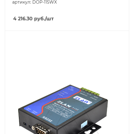
артикул: DOP-115WX
4 216.30
руб.
/шт
Линейка продукции
ZLAN51
Тип напряжения
VDC
Порт Ethernet
Да