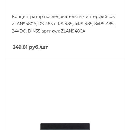
Концентратор последовательных интерфейсов
ZLAN9480A, RS-485 в RS-485, 1xRS-485, 8xRS-485,
24VDC, DIN35 артикул: ZLAN9480A
249.81
руб.
/шт
Тип изделия
панель оператора
Линейка продукции
MT8000iP
Степень защиты
IP65
Порт Ethernet
Да