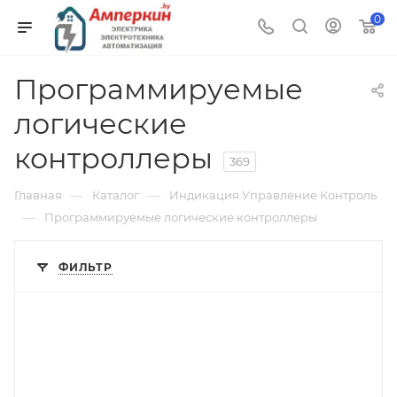
0
Программируемые
логические
контроллеры
369
—
—
Главная
Каталог
Индикация Управление Контроль
—
Программируемые логические контроллеры
ФИЛЬТР
Тип изделия
панель оператора
Линейка продукции
RTS