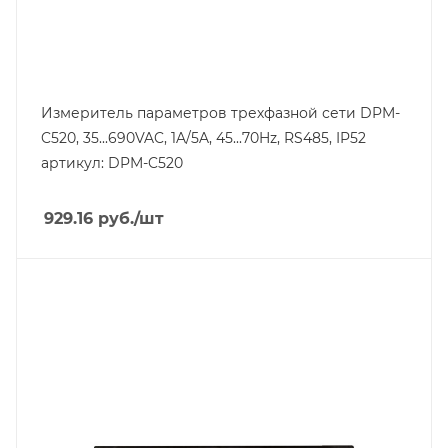
Измеритель параметров трехфазной сети DPM-
C520, 35...690VAC, 1A/5A, 45...70Hz, RS485, IP52
артикул: DPM-C520
929.16
руб.
/шт
Тип изделия
панель оператора
Линейка продукции
DOP-100
Степень защиты
IP65
Вес, кг