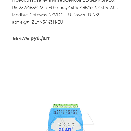
Преобразователь интерфейсов ZLAN5443H-EU,
RS-232/485/422 в Ethernet, 4xRS-485/422, 4xRS-232,
Modbus Gateway, 24VDC, EU Power, DIN35
артикул: ZLAN5443H-EU
654.76
руб.
/шт
Линейка продукции
ZLAN94
Тип напряжения
VDC
Порт Ethernet
Нет