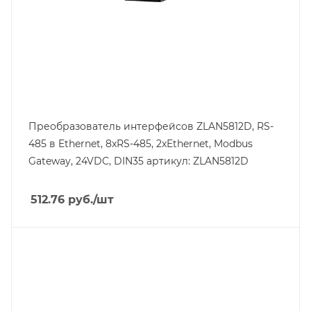
Преобразователь интерфейсов ZLAN5812D, RS-
485 в Ethernet, 8xRS-485, 2xEthernet, Modbus
Gateway, 24VDC, DIN35 артикул: ZLAN5812D
512.76
руб.
/шт
Линейка продукции
ZLAN54
Тип напряжения
VDC