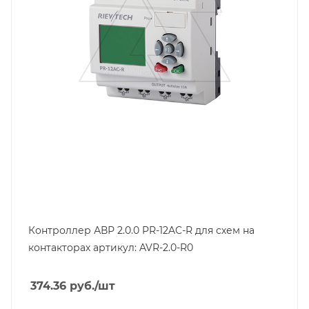
Степень защиты
IP20
Вес, кг
0.3
Дисплей
да
Контроллер АВР 2.0.0 PR-12AC-R для схем на
контакторах артикул: AVR-2.0-R0
374.36
руб.
/шт