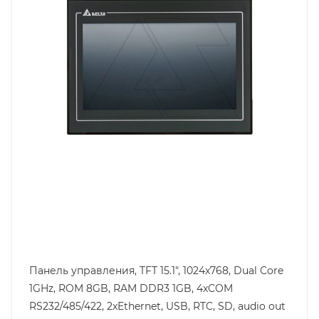
3.2
Встроенный интерфейс связи
USB, 4 x RS232 / RS422 / RS485,2xEthernet
Порт Ethernet
Да
Панель управления, TFT 15.1", 1024x768, Dual Core
1GHz, ROM 8GB, RAM DDR3 1GB, 4xCOM
RS232/485/422, 2xEthernet, USB, RTC, SD, audio out