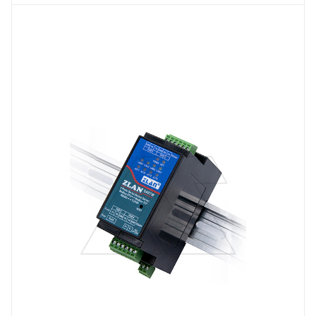
Линейка продукции
ZLAN54
Тип напряжения
VDC
Порт Ethernet
Да