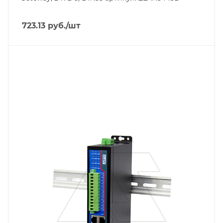
723.13
руб.
/шт
Линейка продукции
ZLAN99
Тип напряжения
VDC
Порт Ethernet
Да