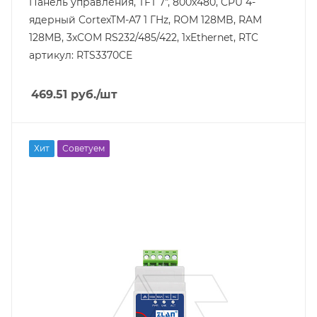
Панель управления, TFT 7", 800x480, CPU 4-
ядерный CortexTM-A7 1 ГHz, ROM 128MB, RAM
128MB, 3xCOM RS232/485/422, 1xEthernet, RTC
артикул: RTS3370CE
469.51
руб.
/шт
Линейка продукции
Хит
Советуем
ZLAN51
Тип напряжения
VDC
Порт Ethernet
Да