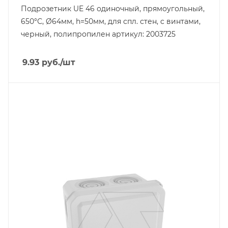
Подрозетник UE 46 одиночный, прямоугольный,
650°С, Ø64мм, h=50мм, для спл. стен, c винтами,
черный, полипропилен артикул: 2003725
9.93
руб.
/шт
Тип изделия
коробка монтажная
Степень защиты
IP55
Материал
пластмасса
Цвет.
серый