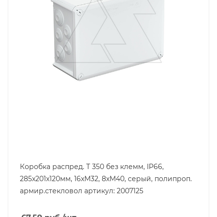
стекловолокно
Длина, mm
285
Цвет.
серый
Глубина, mm
120
Ширина, mm
201
Коробка распред. T 350 без клемм, IP66,
285x201x120мм, 16хМ32, 8хМ40, серый, полипроп.
армир.стекловол артикул: 2007125