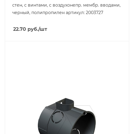
стен, c винтами, c воздухонепр. мембр. вводами,
черный, полипропилен артикул: 2003727
22.70
руб.
/шт
Тип изделия
монтажная коробка
Линейка продукции
Modul 45
Степень защиты
IP20
Материал
полистирол
Цвет.
черный
Глубина, mm
60