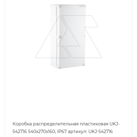
Длина, mm
540
Цвет.
серый
Глубина, mm
160
Ширина, mm
270
Коробка распределительная пластиковая UKJ-
542716 540x270x160, IP67 артикул: UKJ-542716