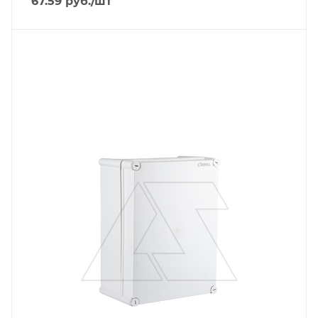
67.59
руб.
/шт
Тип изделия
коробка монтажная
Степень защиты
IP67
Материал
ABS пластик
Длина, mm
360
Цвет.
серый
Глубина, mm
160
Ширина, mm
270