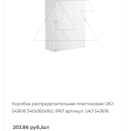
Цвет.
серый
Глубина, mm
160
Ширина, mm
360
Коробка распределительная пластиковая UKJ-
543616 540x360x160, IP67 артикул: UKJ-543616
203.86
руб.
/шт