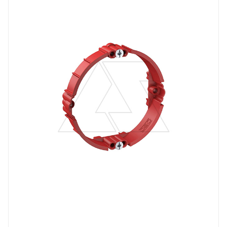
Modul 45
Степень защиты
IP30
Материал
полистирол
Цвет.
красный
Глубина, mm
12