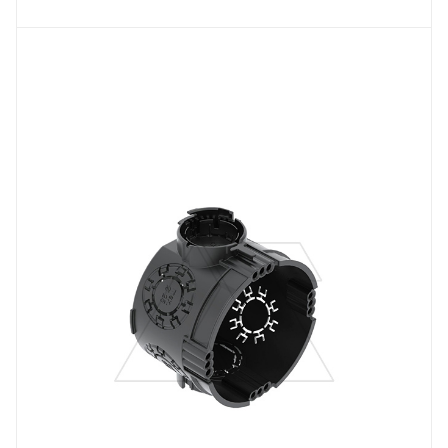
Тип изделия
монтажная коробка
Линейка продукции
Modul 45
Степень защиты
IP30
Материал
полипропилен
Цвет.
черный
Глубина, mm
46