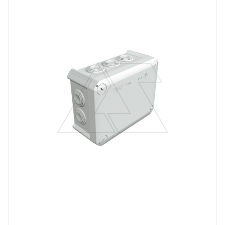
T
Степень защиты
IP66
Материал
полипропилен
Длина, mm
150
Цвет.
серый
Глубина, mm
67
Ширина, mm
116