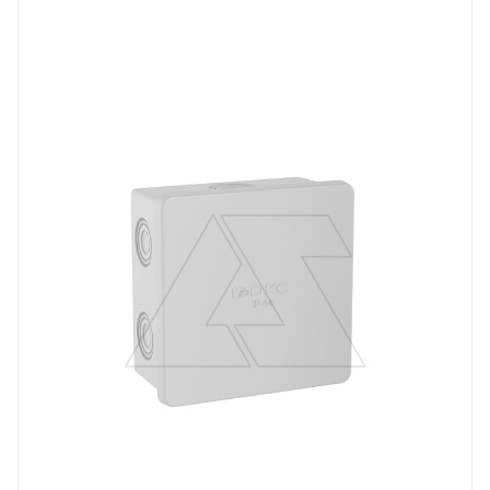
Тип изделия
коробка монтажная
Степень защиты
IP44
Материал
пластмасса
Цвет.
серый