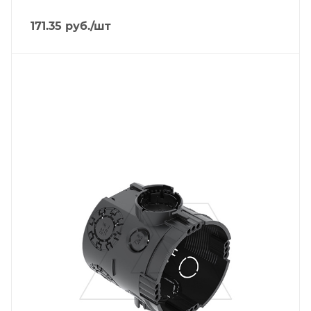
171.35
руб.
/шт
Тип изделия
монтажная коробка
Линейка продукции
Modul 45
Степень защиты
IP30
Материал
полипропилен
Цвет.
черный
Глубина, mm
66