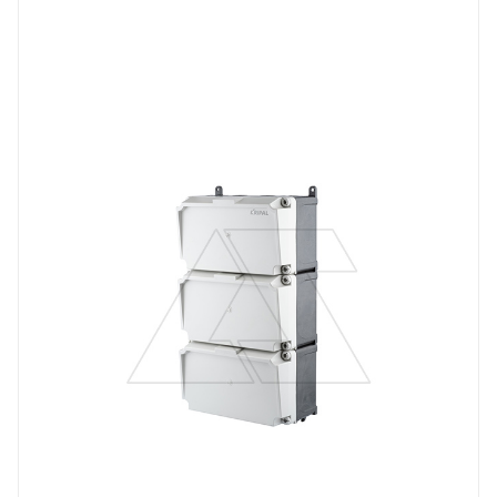
Тип изделия
коробка монтажная
Степень защиты
IP67
Материал
ABS пластик
Длина, mm
450
Цвет.
серый
Глубина, mm
144
Ширина, mm
260