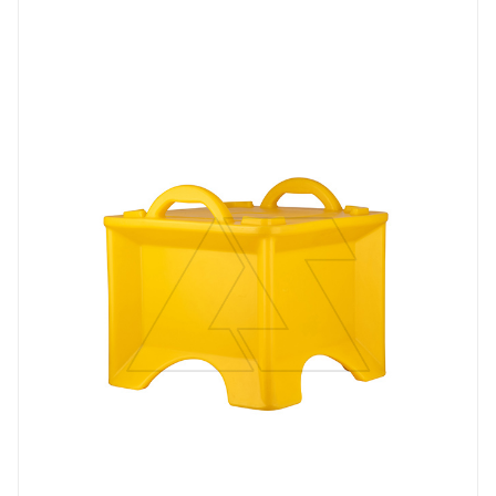
Тип изделия
бокс
Степень защиты
IP67
Материал
ABS пластик
Длина, mm
530
Цвет.
серый
Ширина, mm
530