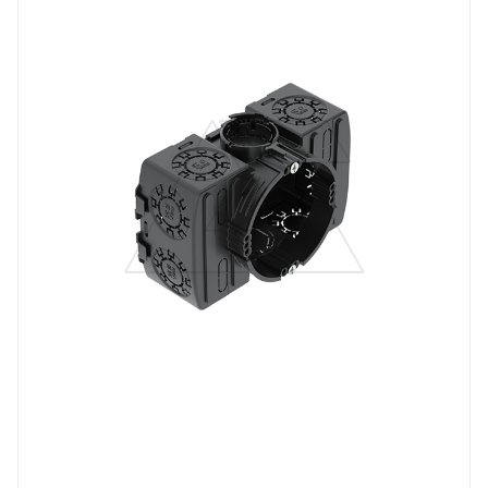
Степень защиты
IP30
Материал
полипропилен
Цвет.
черный
Глубина, mm
50