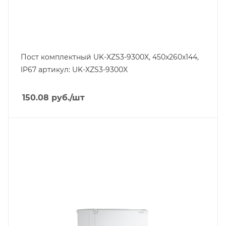
Пост комплектный UK-XZS3-9300X, 450x260x144,
IP67 артикул: UK-XZS3-9300X
150.08
руб.
/шт
Тип изделия
коробка монтажная
Степень защиты
IP67
Материал
ABS пластик
Длина, mm
540