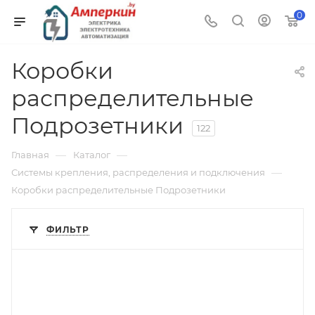
0
Коробки
распределительные
Подрозетники
122
—
—
Главная
Каталог
—
Системы крепления, распределения и подключения
Коробки распределительные Подрозетники
ФИЛЬТР
Тип изделия
монтажная коробка
Линейка продукции