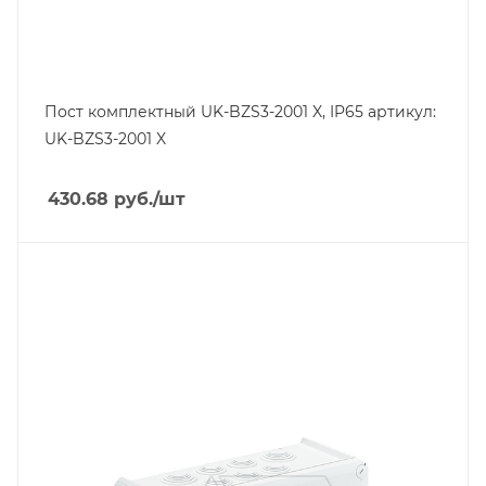
Пост комплектный UK-BZS3-2001 X, IP65 артикул:
UK-BZS3-2001 X
430.68
руб.
/шт
Тип изделия
коробка монтажная
Линейка продукции
T
Степень защиты
IP66
Материал
полипропилен/армированное