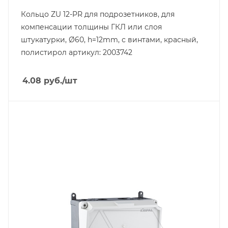
Кольцо ZU 12-PR для подрозетников, для
компенсации толщины ГКЛ или слоя
штукатурки, Ø60, h=12mm, с винтами, красный,
полистирол артикул: 2003742
4.08
руб.
/шт
Тип изделия
коробка монтажная
Степень защиты
IP67
Материал
ABS пластик
Длина, mm
300
Цвет.