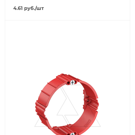
4.61
руб.
/шт
Тип изделия
монтажная коробка
Линейка продукции
Modul 45
Степень защиты
IP30
Материал
полистирол
Цвет.
красный
Глубина, mm
24