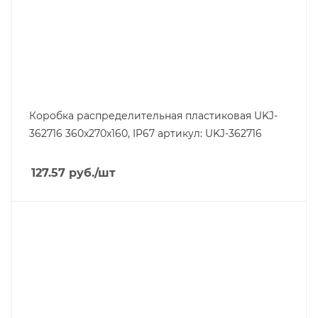
Коробка распределительная пластиковая UKJ-
362716 360x270x160, IP67 артикул: UKJ-362716
127.57
руб.
/шт
Тип изделия
коробка монтажная
Степень защиты
IP67
Материал
ABS пластик