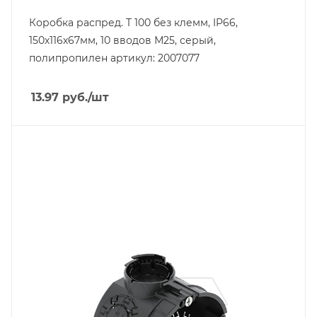
Коробка распред. T 100 без клемм, IP66,
150х116х67мм, 10 вводов М25, серый,
полипропилен артикул: 2007077
13.97
руб.
/шт
Тип изделия
монтажная коробка
Линейка продукции
Modul 45
Степень защиты
IP30
Материал
полипропилен
Цвет.
черный