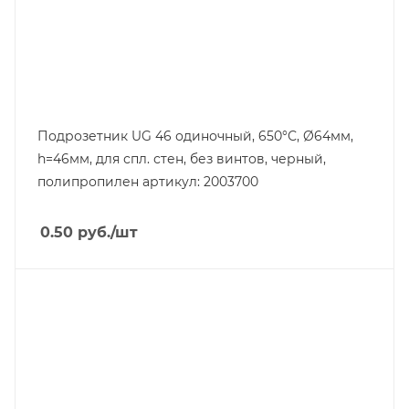
Подрозетник UG 46 одиночный, 650°С, Ø64мм,
h=46мм, для спл. стен, без винтов, черный,
полипропилен артикул: 2003700
0.50
руб.
/шт
Тип изделия
монтажная коробка
Линейка продукции
Modul 45
Степень защиты