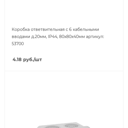
Коробка ответвительная с 6 кабельными
вводами д.20мм, IP44, 80х80х40мм артикул:
53700
4.18
руб.
/шт
Тип изделия
коробка монтажная
Степень защиты
IP55
Материал
пластмасса
Цвет.