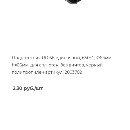
Подрозетник UG 66 одиночный, 650°С, Ø64мм,
h=66мм, для спл. стен, без винтов, черный,
полипропилен артикул: 2003702
2.30
руб.
/шт
Тип изделия
монтажная коробка
Линейка продукции
Modul 45