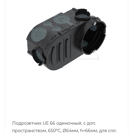
IP30
Материал
полипропилен
Цвет.
черный
Глубина, mm
66
Подрозетник UE 66 одиночный, с доп.
пространством, 650°С, Ø64мм, h=66мм, для спл.