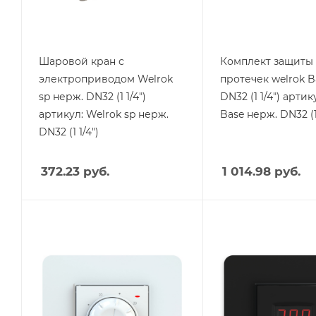
93
164
Ширина, mm
Ширина, mm
69
133
Шаровой кран с
Комплект защиты 
электроприводом Welrok
протечек welrok B
sp нерж. DN32 (1 1/4")
DN32 (1 1/4") артик
артикул: Welrok sp нерж.
Base нерж. DN32 (1 
DN32 (1 1/4")
372.23
руб.
1 014.98
руб.
Тип изделия
Тип изделия
Терморегулятор
Терморегулятор
Вес, кг
Вес, кг
0.175
0.18
Страна производства
Страна производства
Россия
Россия