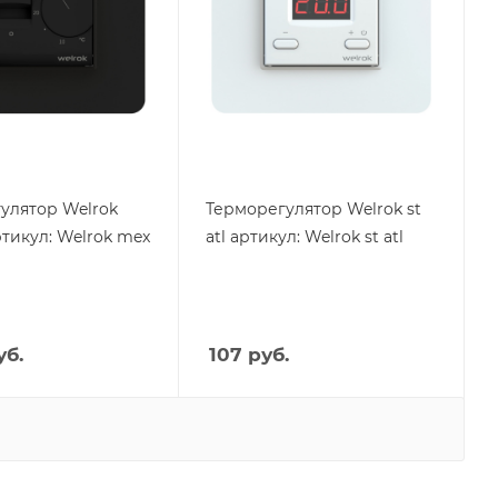
m
Высота, mm
75
mm
Глубина, mm
39
mm
Ширина, mm
75
улятор Welrok
Терморегулятор Welrok st
ртикул: Welrok mex
atl артикул: Welrok st atl
б.
107
руб.