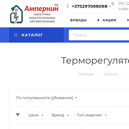
РБ, 2
+375297098098
кафе 
БРЕНДЫ
АКЦИИ
КАТАЛОГ
Терморегулят
—
—
Главная
Каталог
По популярности (убывание)
Цена
Бренд
Тип изделия