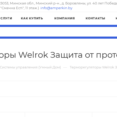
23053, Минская обл., Минский р-н., д. Боровляны, ул. 40 лет Побед
"Смачна Естi", 11 этаж.)
info@amperkin.by
УСЛУГИ
КАК КУПИТЬ
КОМПАНИЯ
КОНТАКТЫ
оры Welrok Защита от прот
—
Системы управления (Умный Дом)
Терморегуляторы Welrok З