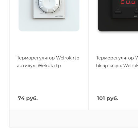
Высота, mm
Высота, mm
75
75
Глубина, mm
Глубина, mm
43
39
Ширина, mm
Ширина, mm
75
75
Терморегулятор Welrok rtp
Терморегулятор W
артикул: Welrok rtp
bk артикул: Welrok
74
руб.
101
руб.