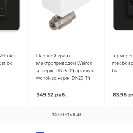
Россия
Высота, m
75
Высота, mm
113
Глубина, 
43
Глубина, mm
80
Ширина, 
75
Ширина, mm
69
elrok st
Шаровой кран с
Терморег
 st bk
электроприводом Welrok
mex bk а
sp нерж. DN25 (1") артикул:
bk
Welrok sp нерж. DN25 (1")
349.52
руб.
83.98
ру
ПОКАЗАТЬ ЕЩЕ