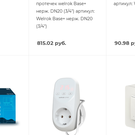
протечек welrok Base+
артикул: 
нерж. DN20 (3/4") артикул:
Welrok Base+ нерж. DN20
(3/4")
815.02
руб.
90.98
р
Тип изделия
Тип издели
Терморегулятор
Терморег
Вес, кг
Вес, кг
0.205
0.03
Страна производства
Страна пр
Россия
Россия
Высота, mm
Высота, m
125
81
Глубина, mm
Глубина, 
77
28.5