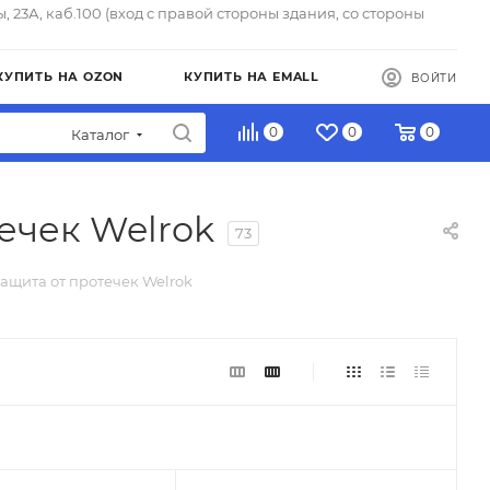
ы, 23А, каб.100 (вход с правой стороны здания, со стороны
КУПИТЬ НА OZON
КУПИТЬ НА EMALL
ВОЙТИ
0
0
0
Каталог
ечек Welrok
73
ащита от протечек Welrok