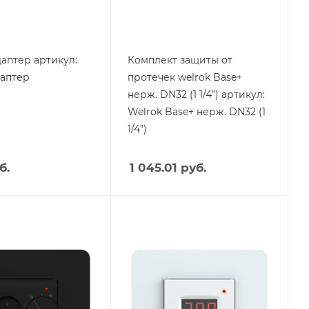
164
mm
Ширина, mm
133
даптер артикул:
Комплект защиты от
даптер
протечек welrok Base+
нерж. DN32 (1 1/4") артикул:
Welrok Base+ нерж. DN32 (1
1/4")
б.
1 045.01
руб.
я
Тип изделия
улятор
Терморегулятор
Вес, кг
0.195
оизводства
Страна производства
Россия