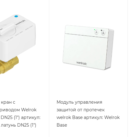
я
Тип изделия
т
защита от
протечки
Вес, кг
0.32
оизводства
Страна производства
Россия
m
Высота, mm
130
mm
Глубина, mm
37
mm
Ширина, mm
98
кран с
Модуль управления
риводом Welrok
защитой от протечек
 DN25 (1") артикул:
welrok Base артикул: Welrok
 латунь DN25 (1")
Base