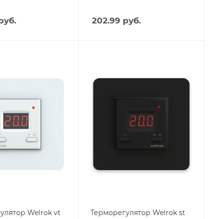
руб.
202.99
руб.
я
Тип изделия
улятор
Терморегулятор
Вес, кг
0.195
оизводства
Страна производства
Россия
m
Высота, mm
75
mm
Глубина, mm
39
mm
Ширина, mm
75
улятор Welrok vt
Терморегулятор Welrok st