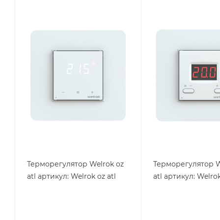
Тип изделия
Тип изделия
Терморегулятор
Терморегулятор
Вес, кг
Вес, кг
0.2
0.2
Страна производства
Страна производства
Россия
Россия
Высота, mm
Высота, mm
75
75
Глубина, mm
Глубина, mm
38
39
Ширина, mm
Ширина, mm
75
75
Терморегулятор Welrok oz
Терморегулятор W
atl артикул: Welrok oz atl
atl артикул: Welrok