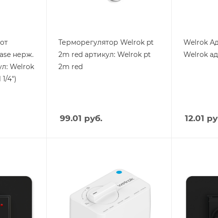
Ширина, mm
Ширина, 
65
85
от
Терморегулятор Welrok pt
Welrok А
ase нерж.
2m red артикул: Welrok pt
Welrok а
ул: Welrok
2m red
1/4")
99.01
руб.
12.01
ру
Тип изделия
Тип издели
защита от
Терморег
протечки
Вес, кг
0.18
Вес, кг
1.019
Страна пр
Россия
Страна производства