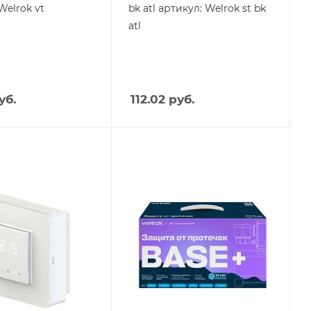
Welrok vt
bk atl артикул: Welrok st bk
atl
уб.
112.02
руб.
я
Тип изделия
улятор
защита от
протечки
Вес, кг
3,54
оизводства
Страна производства
Россия
m
Высота, mm
300
mm
Глубина, mm