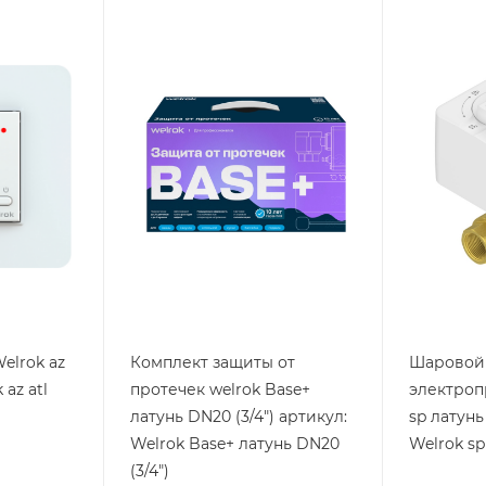
Тип изделия
Тип издели
защита от
защита о
протечки
протечки
Вес, кг
Вес, кг
2,556
0.969
Страна производства
Страна пр
Россия
Россия
Высота, mm
Высота, m
300
113
Глубина, mm
Глубина, 
164
74
Ширина, mm
Ширина, 
133
69
elrok az
Комплект защиты от
Шаровой 
 az atl
протечек welrok Base+
электроп
латунь DN20 (3/4") артикул:
sp латунь
Welrok Base+ латунь DN20
Welrok sp
(3/4")