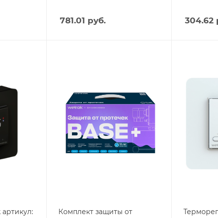
781.01
руб.
304.62
Тип изделия
Тип издели
защита от
Терморег
протечки
Вес, кг
0.12
Вес, кг
2,57
Страна пр
Россия
Страна производства
Россия
Высота, m
75
Высота, mm
300
Глубина, 
39
Глубина, mm
164
Ширина, 
75
Ширина, mm
133
 артикул:
Комплект защиты от
Терморег