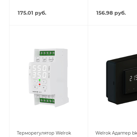
175.01
руб.
156.98
руб.
Тип изделия
Тип изделия
Терморегулятор
Терморегулятор
Вес, кг
Вес, кг
0.24
0.03
Страна производства
Страна производства
Россия
Россия
Высота, mm
Высота, mm
85
81
Глубина, mm
Глубина, mm
66
28.5
Ширина, mm
Ширина, mm
36
85
Терморегулятор Welrok
Welrok Адаптер bk