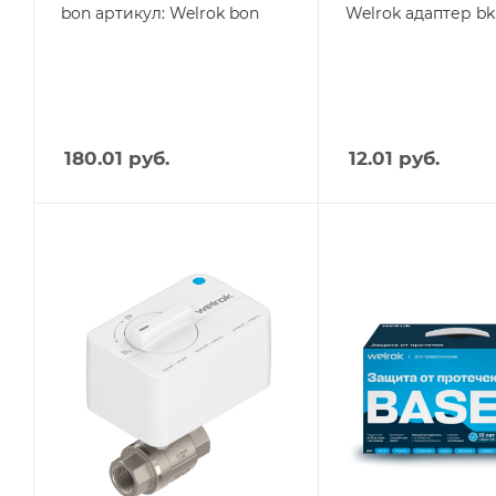
bon артикул: Welrok bon
Welrok адаптер bk
180.01
руб.
12.01
руб.
Тип изделия
Тип изделия
защита от
защита от
протечки
протечки
Вес, кг
Вес, кг
1.342
3,52
Страна производства
Страна производства
Россия
Россия
Высота, mm
Высота, mm
118
300
Глубина, mm
Глубина, mm