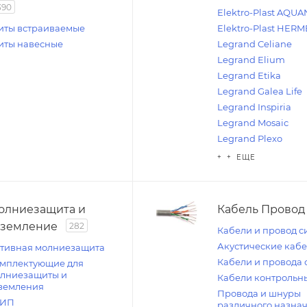
390
Elektro-Plast AQUA
ты встраиваемые
Elektro-Plast HERM
ты навесные
Legrand Celiane
Legrand Elium
Legrand Etika
Legrand Galea Life
Legrand Inspiria
Legrand Mosaic
Legrand Plexo
+ + ЕЩЕ
олниезащита и
Кабель Провод
аземление
282
Кабели и провод с
Акустические каб
тивная молниезащита
Кабели и провода 
мплектующие для
лниезащиты и
Кабели контрольн
земления
Провода и шнуры
ЗИП
различного назна