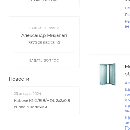
Ве
Лю
Ре
ве
ВАШ МЕНЕДЖЕР
Александр Михалап
+375 29 682 23 45
ЗАДАТЬ ВОПРОС
М
о
Новости
Ак
Щ
25 января 2024
те
и 
Кабель KNX/EIB/HDL 2x2x0.8
Щи
снова в наличии
ак
Щи
ак
(Т