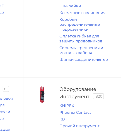
NT
DIN-рейки
ES
Клеммные соединения
Коробки
распределительные
Подрозетники
Оплетка гибкая для
защиты проводников
Системы крепления и
монтажа кабеля
Шинки соединительные
Оборудование
81
Инструмент
1820
иловой
еля
KNIPEX
связи
Phoenix Contact
ые
КВТ
Прочий инструмент
чения