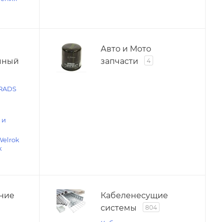
Авто и Мото
мный
запчасти
4
RADS
 и
Welrok
к
ние
Кабеленесущие
системы
804