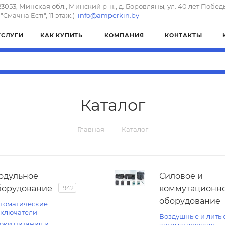
23053, Минская обл., Минский р-н., д. Боровляны, ул. 40 лет Побед
"Смачна Естi", 11 этаж.)
info@amperkin.by
УСЛУГИ
КАК КУПИТЬ
КОМПАНИЯ
КОНТАКТЫ
Каталог
—
Главная
Каталог
одульное
Силовое и
борудование
коммутационн
1942
оборудование
томатические
ключатели
Воздушные и литы
оки питания и