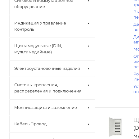
Силовое и коммутационное
тр
оборудование
Вы
пе
Индикация Управление
Де
Контроль
вс
Ди
ав
Щиты модульные (DIN,
Мо
мультимедийные)
Ог
им
пе
Электроустановочные изделия
Ро
Ин
Системы крепления,
Ус
распределения и подключения
от
Молниезащита и заземление
Щ
Кабель Провод
(D
м