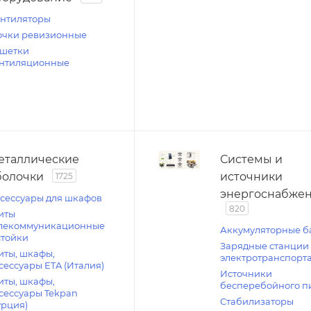
нтиляторы
чки ревизионные
шетки
нтиляционные
еталлические
Системы и
болочки
источники
1725
энергоснабже
сессуары для шкафов
820
иты
лекоммуникационные
Аккумуляторные б
стойки
Зарядные станции
ты, шкафы,
электротранспорт
сессуары ETA (Италия)
Источники
ты, шкафы,
бесперебойного п
сессуары Tekpan
Стабилизаторы
урция)