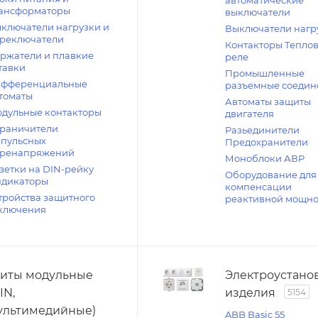
автоматические
ансформаторы
выключатели
ключатели нагрузки и
Выключатели нагр
реключатели
Контакторы Тепло
ржатели и плавкие
реле
тавки
Промышленные
фференциальные
разъемные соедин
томаты
Автоматы защиты
дульные контакторы
двигателя
раничители
Разьединители
пульсных
Предохранители
ренапряжений
Моноблоки АВР
зетки на DIN-рейку
Оборудование для
дикаторы
компенсации
тройства защитного
реактивной мощно
ключения
иты модульные
Электроустано
IN,
изделия
5154
ультимедийные)
ABB Basic 55