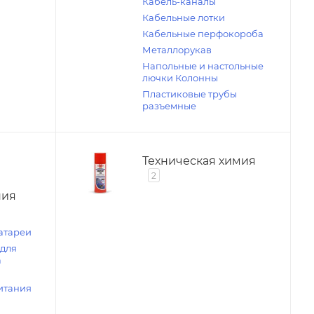
Кабель-каналы
Кабельные лотки
Кабельные перфокороба
Металлорукав
Напольные и настольные
лючки Колонны
Пластиковые трубы
разъемные
Техническая химия
2
ния
атареи
 для
а
итания