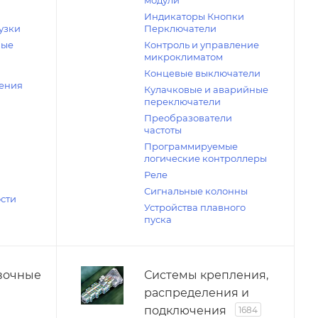
модули
Индикаторы Кнопки
узки
Перключатели
вые
Контроль и управление
микроклиматом
Концевые выключатели
ения
Кулачковые и аварийные
переключатели
Преобразователи
частоты
Программируемые
логические контроллеры
Реле
Сигнальные колонны
сти
Устройства плавного
пуска
вочные
Системы крепления,
распределения и
подключения
1684