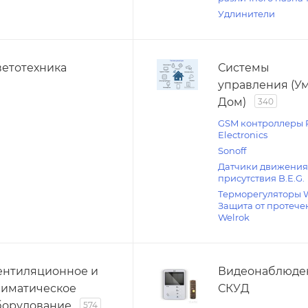
Удлинители
ветотехника
Системы
управления (У
Дом)
340
GSM контроллеры 
Electronics
Sonoff
Датчики движения
присутствия B.E.G.
Терморегуляторы 
Защита от протече
Welrok
ентиляционное и
Видеонаблюде
лиматическое
СКУД
борудование
574