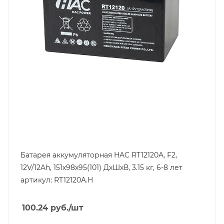
Емкость, Ah
12
Высота, mm
95
Технология
AGM
Ширина, mm
98
Батарея аккумуляторная HAC RT12120A, F2,
12V/12Ah, 151х98х95(101) ДхШхВ, 3.15 кг, 6-8 лет
артикул: RT12120A.H
100.24
руб.
/шт