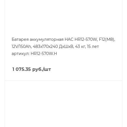
Ширина, mm
170
Батарея аккумуляторная HAC HR12-570W, F12(M8),
12V/150Ah, 483x170х240 ДxШxВ, 43 кг, 15 лет
артикул: HR12-570W.H
1 075.35
руб.
/шт
Линейка продукции
HR
Напряжение, V
12
Длина, mm
328