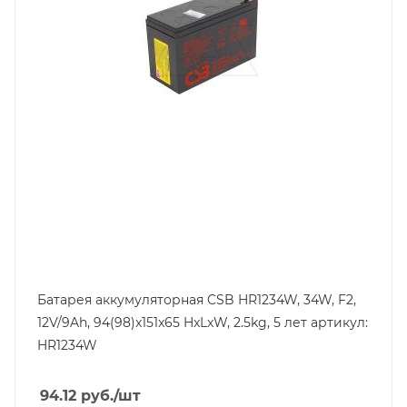
9
Высота, mm
99
Технология
AGM
Ширина, mm
65
Батарея аккумуляторная CSB HR1234W, 34W, F2,
12V/9Ah, 94(98)x151x65 HxLxW, 2.5kg, 5 лет артикул:
HR1234W
94.12
руб.
/шт