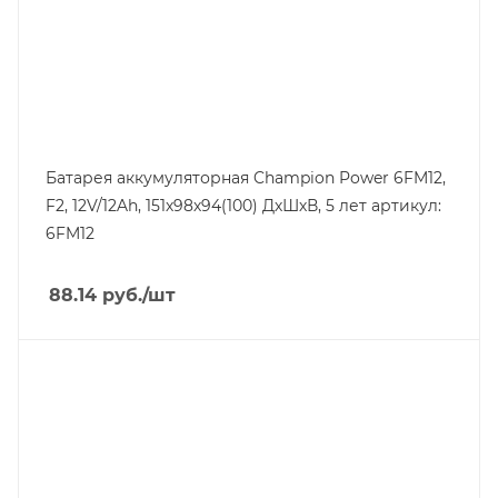
Батарея аккумуляторная Champion Power 6FM12,
F2, 12V/12Ah, 151х98х94(100) ДхШхВ, 5 лет артикул:
6FM12
88.14
руб.
/шт
Напряжение, V
12
Вес, кг
5.1
Длина, mm