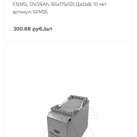
F3(M5), 12V/26Ah, 165х175х125 ДхШхВ, 10 лет
артикул: 6FM26
200.88
руб.
/шт
Линейка продукции
FT
Напряжение, V
12
Вес, кг
16
Длина, mm
277
Срок службы ожидаемый, лет
12
Емкость, Ah
55