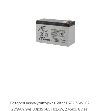
151
Срок службы ожидаемый, лет
8
Емкость, Ah
9
Высота, mm
94
Технология
AGM
Ширина, mm
65
Батарея аккумуляторная Ritar HR12-36W, F2,
12V/9Ah, 94(100)x151x65 HxLxW, 2.45kg, 8 лет