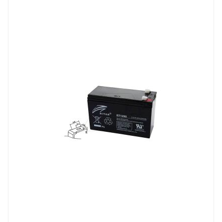
Напряжение, V
12
Длина, mm
151
Срок службы ожидаемый, лет
6-8
Емкость, Ah
9
Высота, mm
99
Технология
AGM
Ширина, mm
65