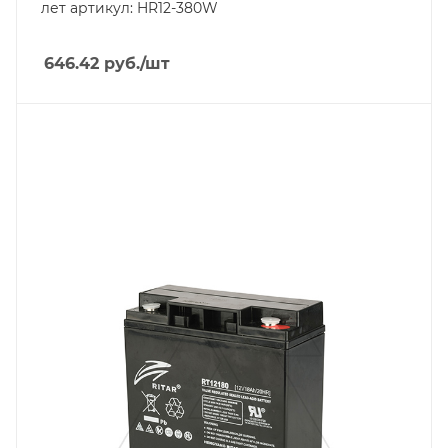
лет артикул: HR12-380W
646.42
руб.
/шт
Линейка продукции
RT
Напряжение, V
12
Длина, mm
181
Срок службы ожидаемый, лет
6-8
Емкость, Ah
18
Высота, mm
167
Технология