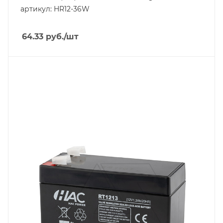
артикул: HR12-36W
64.33
руб.
/шт
Линейка продукции
RT
Напряжение, V
12
Вес, кг
0.52
Длина, mm
98
Срок службы ожидаемый, лет
6-8
Емкость, Ah
1,3