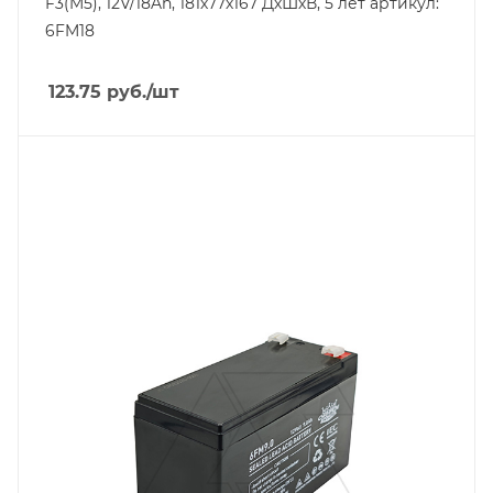
F3(M5), 12V/18Ah, 181х77х167 ДхШхВ, 5 лет артикул:
6FM18
123.75
руб.
/шт
Напряжение, V
12
Вес, кг
2.38
Длина, mm
151
Срок службы ожидаемый, лет
5
Емкость, Ah
9
Высота, mm
94