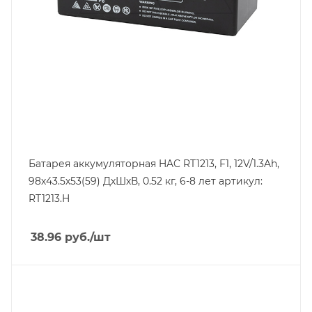
Высота, mm
53
Технология
AGM
Ширина, mm
43,5
Батарея аккумуляторная HAC RT1213, F1, 12V/1.3Ah,
98х43.5х53(59) ДхШхВ, 0.52 кг, 6-8 лет артикул:
RT1213.H
38.96
руб.
/шт
Линейка продукции
RT