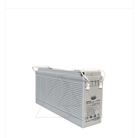
Линейка продукции
FT
Напряжение, V
12
Вес, кг
30
Длина, mm
507
Срок службы ожидаемый, лет
12
Емкость, Ah
100
Высота, mm
225
Технология
AGM