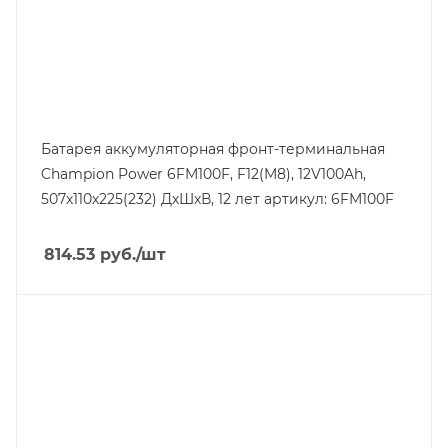
Ширина, mm
110
Батарея аккумуляторная фронт-терминальная
Champion Power 6FM100F, F12(M8), 12V100Ah,
507х110х225(232) ДхШхВ, 12 лет артикул: 6FM100F
814.53
руб.
/шт
Линейка продукции
HR
Напряжение, V
12
Длина, mm