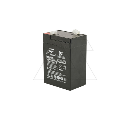
Напряжение, V
6
Длина, mm
70
Срок службы ожидаемый, лет
6-8
Емкость, Ah
4,5
Высота, mm
99
Технология
AGM
Ширина, mm
47