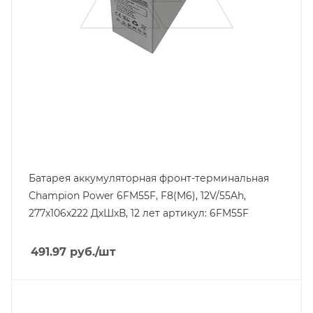
Высота, mm
222
Технология
AGM
Ширина, mm
106
Батарея аккумуляторная фронт-терминальная
Champion Power 6FM55F, F8(M6), 12V/55Ah,
277х106х222 ДхШхВ, 12 лет артикул: 6FM55F
491.97
руб.
/шт
Линейка продукции