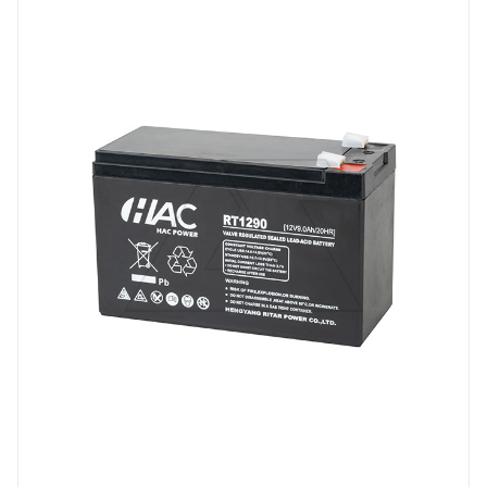
Напряжение, V
12
Вес, кг
2.3
Длина, mm
151
Срок службы ожидаемый, лет
6-8
Емкость, Ah
9
Высота, mm
94
Технология
AGM
Ширина, mm
65