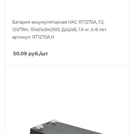
Батарея аккумуляторная HAC RT1270A, F2,
12V/7Ah, 151х65х94(100) ДхШхВ, 1.9 кг, 6-8 лет
артикул: RT1270A.H
50.09
руб.
/шт
Напряжение, V
12
Вес, кг
1.24
Длина, mm
134
Срок службы ожидаемый, лет
5