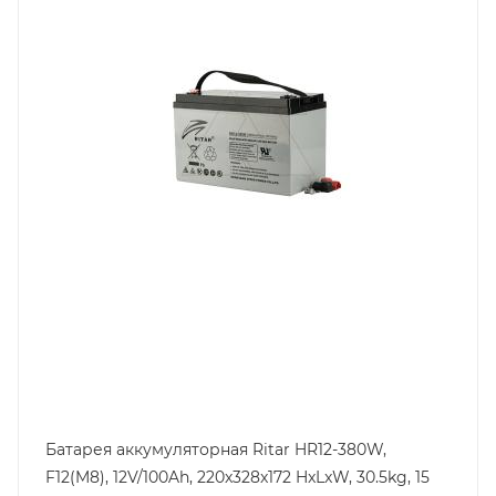
Срок службы ожидаемый, лет
15
Емкость, Ah
100
Высота, mm
220
Технология
AGM
Ширина, mm
172
Батарея аккумуляторная Ritar HR12-380W,
F12(M8), 12V/100Ah, 220x328x172 HxLxW, 30.5kg, 15