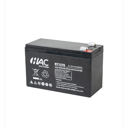
RT
Напряжение, V
12
Вес, кг
1.9
Длина, mm
151
Срок службы ожидаемый, лет
6-8
Емкость, Ah
7
Высота, mm
94
Технология
AGM
Ширина, mm
65