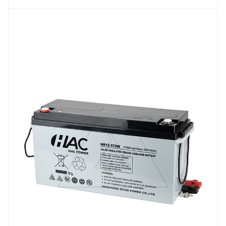
Линейка продукции
HR
Напряжение, V
12
Вес, кг
43
Длина, mm
483
Срок службы ожидаемый, лет
15
Емкость, Ah
150
Высота, mm
240
Технология
AGM