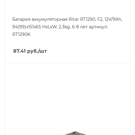
Батарея аккумуляторная Ritar RT1290, F2, 12V/9Ah,
94(99)x151x65 HxLxW, 2.3kg, 6-8 лет артикул:
RT1290K
87.41
руб.
/шт
Линейка продукции
CSB HR
Напряжение, V
12
Длина, mm
151
Срок службы ожидаемый, лет
6-9
Емкость, Ah