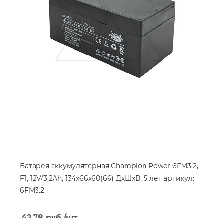
Емкость, Ah
3,2
Высота, mm
60
Технология
AGM
Ширина, mm
66
Батарея аккумуляторная Champion Power 6FM3.2,
F1, 12V/3.2Ah, 134х66х60(66) ДхШхВ, 5 лет артикул:
6FM3.2
42.78
руб.
/шт