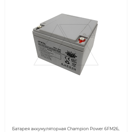
Длина, mm
165
Срок службы ожидаемый, лет
10
Емкость, Ah
26
Высота, mm
125
Технология
AGM
Ширина, mm
175
Батарея аккумуляторная Champion Power 6FM26,