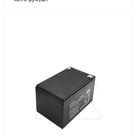
Напряжение, V
12
Вес, кг
3.1
Длина, mm
151
Срок службы ожидаемый, лет
5
Емкость, Ah
12
Высота, mm
94
Технология
AGM
Ширина, mm
98