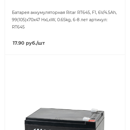
Батарея аккумуляторная Ritar RT645, F1, 6V/4.5Ah,
99(105)x70x47 HxLxW, 0.65kg, 6-8 лет артикул:
RT645
17.90
руб.
/шт
Линейка продукции
RT
Напряжение, V
12
Вес, кг
3.15
Длина, mm
151
Срок службы ожидаемый, лет
6-8