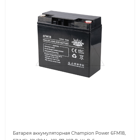
181
Срок службы ожидаемый, лет
5
Емкость, Ah
18
Высота, mm
167
Технология
AGM
Ширина, mm
77
Батарея аккумуляторная Champion Power 6FM18,