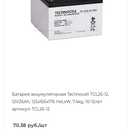
26
Высота, mm
125
Технология
AGM
Ширина, mm
176
Батарея аккумуляторная Technocell TCL26-12,
12V26Ah, 125x166x176 HxLxW, 7.4kg, 10-12лет
артикул: TCL26-12
70.38
руб.
/шт