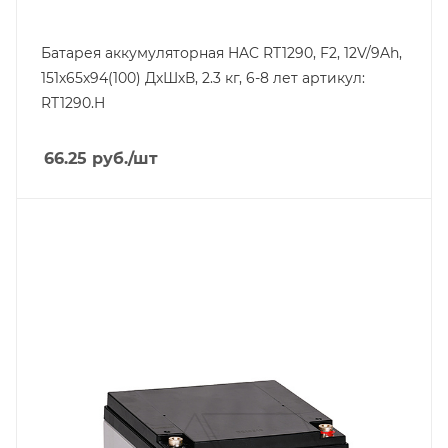
Батарея аккумуляторная HAC RT1290, F2, 12V/9Ah,
151х65х94(100) ДхШхВ, 2.3 кг, 6-8 лет артикул:
RT1290.H
66.25
руб.
/шт
Линейка продукции
Technocell TCL
Напряжение, V
12
Длина, mm
166
Срок службы ожидаемый, лет
10-12
Емкость, Ah