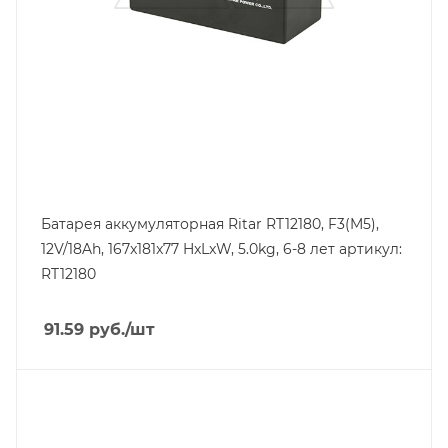
AGM
Ширина, mm
77
Батарея аккумуляторная Ritar RT12180, F3(M5),
12V/18Ah, 167x181x77 HxLxW, 5.0kg, 6-8 лет артикул:
RT12180
91.59
руб.
/шт
Линейка продукции
RT