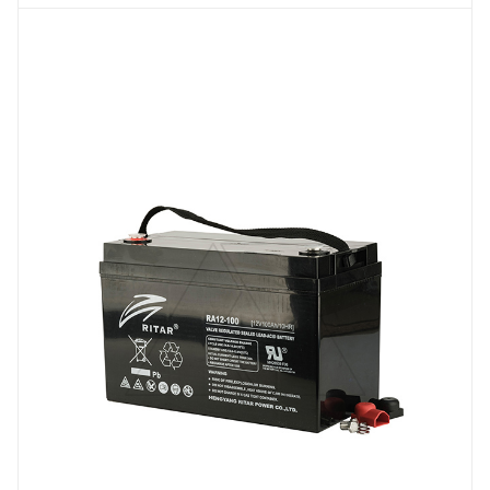
Линейка продукции
RA
Напряжение, V
12
Длина, mm
328
Срок службы ожидаемый, лет
12
Емкость, Ah
100
Высота, mm
220
Технология
AGM
Ширина, mm
172