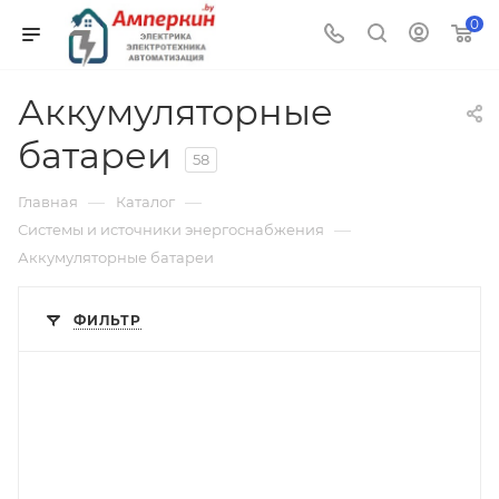
0
Аккумуляторные
батареи
58
—
—
Главная
Каталог
—
Системы и источники энергоснабжения
Аккумуляторные батареи
ФИЛЬТР
Напряжение, V
12
Вес, кг
7.2