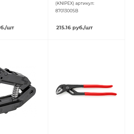
(KNIPEX) артикул:
8701300SB
б.
/шт
215.16
руб.
/шт
я
Тип изделия
ры
Клещи KNIPEX