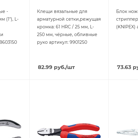
ые -
Клещи вязальные для
Блок нож
 (1"), L-
арматурной сетки,режущая
стриппер
кромка: 61 HRC / 25 мм, L-
(KNIPEX) 
ки
250 мм, чёрные, обливные
 8603150
руко артикул: 9901250
82.99
руб.
/шт
73.63
ру
Тип изделия
Тип издели
Кусачки KNIPEX
Круглог
KNIPEX