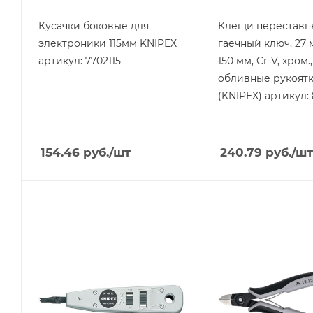
Кусачки боковые для
Клещи переставн
электроники 115мм KNIPEX
гаечный ключ, 27 мм
артикул: 7702115
150 мм, Cr-V, хром.,
обливные рукоят
(KNIPEX) артикул:
154.46
руб.
/шт
240.79
руб.
/шт
Тип изделия
Тип изделия
Дополнительный
Кусачки KNIPEX
инструмент
KNIPEX