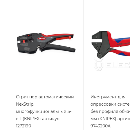
Тип изделия
Тип изделия
Стрипперы
Пресс-клещи
KNIPEX
KNIPEX
Стриппер автоматический
Инструмент для
NexStrip,
опрессовки систе
многофункциональный 3-
без профиля обжи
в-1 (KNIPEX) артикул:
мм (KNIPEX) артик
1272190
9743200A