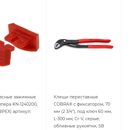
я
Тип изделия
ры
Клещи KNIPEX
пасные зажимные
Клещи переставные
ппера KN-1240200,
COBRA® с фиксатором, 70
NIPEX) артикул:
мм (2 3/4"), под ключ 60 мм,
L-300 мм, Cr-V, серые,
обливные рукоятки, SB