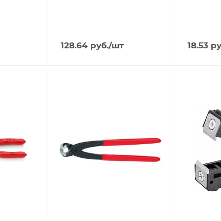
128.64
руб.
/шт
18.53
ру
Тип изделия
Тип издели
Клещи KNIPEX
Стриппе
KNIPEX