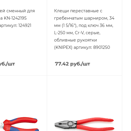
ей сменный для
Клещи переставные с
а KN-1242195
гребенчатым шарниром, 34
артикул: 124921
мм (1 5/16"), под ключ 36 мм,
L-250 мм, Cr-V, серые,
обливные рукоятки
(KNIPEX) артикул: 8901250
б.
/шт
77.42
руб.
/шт
я
Тип изделия
убцы
Плоскогубцы
KNIPEX