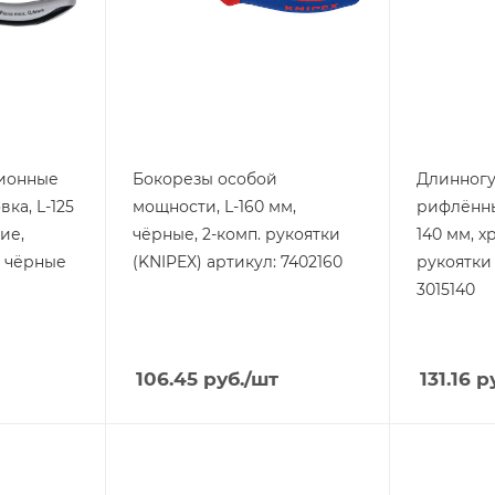
ионные
Бокорезы особой
Длинногу
вка, L-125
мощности, L-160 мм,
рифлённы
ие,
чёрные, 2-комп. рукоятки
140 мм, хр
, чёрные
(KNIPEX) артикул: 7402160
рукоятки 
3015140
106.45
руб.
/шт
131.16
ру
Тип изделия
Тип издели
Отвертки KNIPEX
Плоског