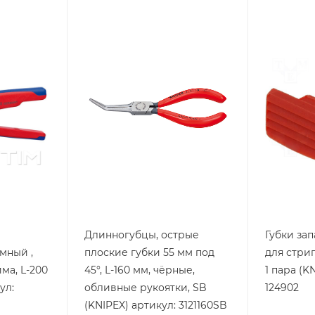
Тип изделия
Тип издели
Длинногубцы
Стриппе
KNIPEX
KNIPEX
Длинногубцы, острые
Губки за
мный ,
плоские губки 55 мм под
для стри
ма, L-200
45°, L-160 мм, чёрные,
1 пара (K
ул:
обливные рукоятки, SB
124902
(KNIPEX) артикул: 3121160SB