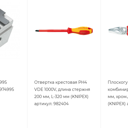
KNIPEX
995
Отвертка крестовая PH4
Плоског
 974995
VDE 1000V, длина стержня
комбинир
200 мм, L-320 мм (KNIPEX)
мм, хром.
артикул: 982404
(KNIPEX) 