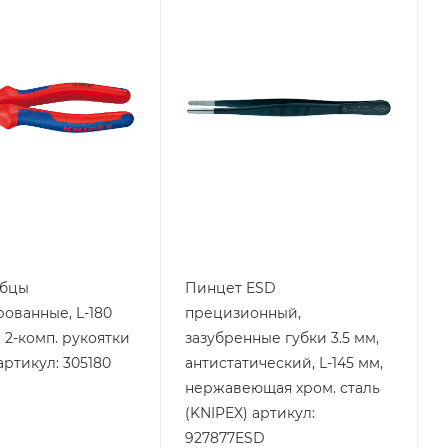
убцы
Пинцет ESD
ованные, L-180
прецизионный,
, 2-комп. рукоятки
зазубренные губки 3.5 мм,
артикул: 305180
антистатический, L-145 мм,
нержавеющая хром. сталь
(KNIPEX) артикул:
927877ESD