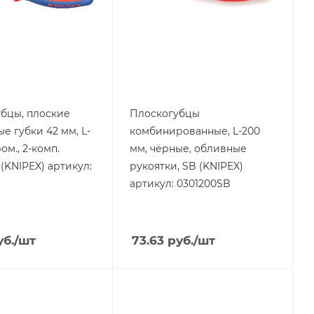
бцы, плоские
Плоскогубцы
е губки 42 мм, L-
комбинированные, L-200
ом., 2-комп.
мм, чёрные, обливные
(KNIPEX) артикул:
рукоятки, SB (KNIPEX)
артикул: 0301200SB
б.
/шт
73.63
руб.
/шт
я
Тип изделия
убцы
Пинцеты KNIPEX