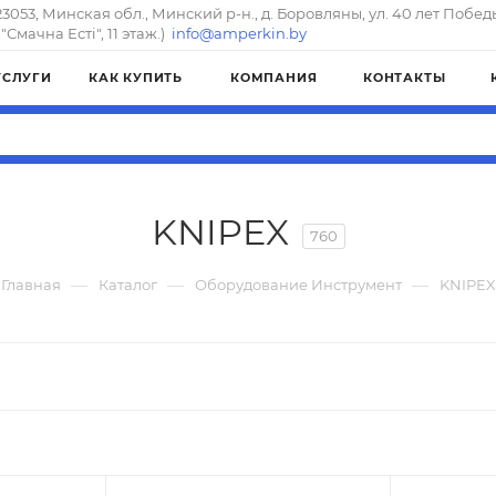
23053, Минская обл., Минский р-н., д. Боровляны, ул. 40 лет Побед
"Смачна Естi", 11 этаж.)
info@amperkin.by
УСЛУГИ
КАК КУПИТЬ
КОМПАНИЯ
КОНТАКТЫ
KNIPEX
760
—
—
—
Главная
Каталог
Оборудование Инструмент
KNIPEX