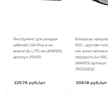
Инструмент для укладки
Бокорезы прециз
кабелей LSA-Plus и их
ESD , круглая голо
аналогов, L-175 мм (KNIPEX)
мм, антистатическ
артикул: 974010
твёрдость 64 HRC
(KNIPEX) артикул:
7912125ESD
229.76
руб.
/шт
308.18
руб.
/шт
Тип изделия
Тип изделия
Круглогубцы
Пресс-клещи