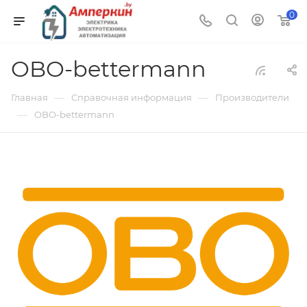
0
OBO-bettermann
—
—
Главная
Справочная информация
Производители
—
OBO-bettermann