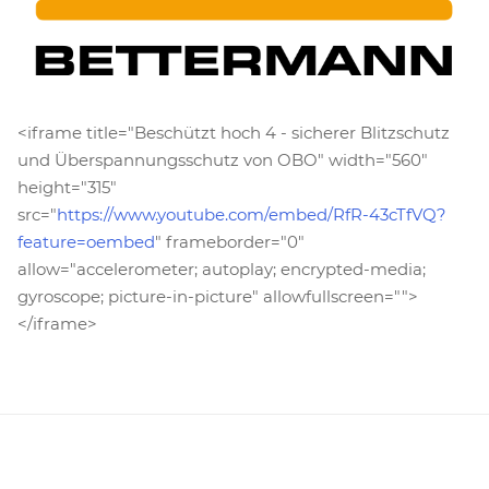
<iframe title="Beschützt hoch 4 - sicherer Blitzschutz
und Überspannungsschutz von OBO" width="560"
height="315"
src="
https://www.youtube.com/embed/RfR-43cTfVQ?
feature=oembed
" frameborder="0"
allow="accelerometer; autoplay; encrypted-media;
gyroscope; picture-in-picture" allowfullscreen="">
</iframe>