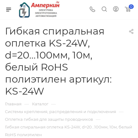
0
Гибкая спиральная
оплетка KS-24W,
d=20…100мм, 10м,
белый RoHS
полиэтилен артикул:
KS-24W
—
—
Главная
Каталог
—
Системы крепления, распределения и подключения
—
Оплетка гибкая для защиты проводников
Гибкая спиральная оплетка KS-24W, d=20…100мм, 10м, белый
RoHS полиэтилен