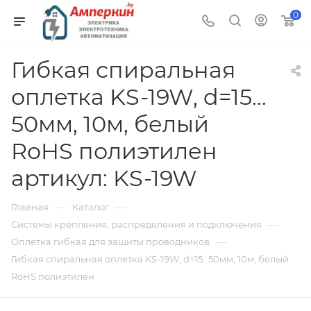
0
Гибкая спиральная
оплетка KS-19W, d=15…
50мм, 10м, белый
RoHS полиэтилен
артикул: KS-19W
—
—
Главная
Каталог
—
Системы крепления, распределения и подключения
—
Оплетка гибкая для защиты проводников
Гибкая спиральная оплетка KS-19W, d=15…50мм, 10м, белый
RoHS полиэтилен